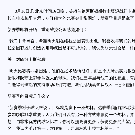
8月16日讯 北京时间16日晚，英超首轮阿斯顿维拉主场迎战纽卡
拉主帅埃梅里表示，对阵纽卡的比赛会非常困难，新赛季目标是拿下
新赛季即将开始，重返维拉公园感觉如何？
“我们非常兴奋，希望明天能在维拉公园表现出色。我喜欢与我们的
拉公园获胜时创造的那种氛围是不可思议的，我认为明天也会是一样
关于对阵纽卡斯尔联
“明天比赛将非常困难，他们在战术结构很好，而且个人球员实力很
进攻和防守上都非常强大的球队。我们在三年里与他们的比赛里，有
们能得到球迷的支持推动我们前进。我们必须尝试从战术上适应他们
新赛季的目标是什么？
“新赛季对于球队来说，目标就是赢下一座奖杯。这赛季我们有欧联
参加欧联非常重要，因为我们可以有另一种方式来赢得一个奖杯，并
想，与非常优秀的球队比赛，你可以提高得更多，获得更多的声望。
名，我认为英超第一，欧联第二，足总杯和卡拉宝杯第三。”