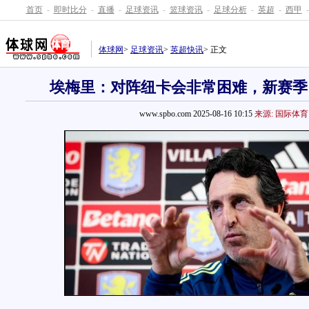
首页
-
即时比分
-
直播
-
足球资讯
-
篮球资讯
-
足球分析
-
英超
-
西甲
-
体球网
>
足球资讯
>
英超快讯
> 正文
埃梅里：对阵纽卡会非常困难，新赛季
www.spbo.com 2025-08-16 10:15
来源: 国际体育