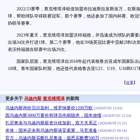
2022/23赛季，查克维塔泽租借加盟布拉迪斯拉发斯洛万，在斯洛
球，帮助球队夺得联赛冠军。那个赛季，他还参加了国内杯赛、欧冠
协联等赛事。
2023年夏天，查克维塔泽加盟沃特福德，并迅速成为球队的重要
出场34次并打进1球。第二个赛季，他在39场英冠比赛中贡献2球6
表沃特福德在联赛中出场29次。
国家队层面，查克维塔泽自2018年起代表格鲁吉亚成年国家队出
10球。青年国家队时期，他还曾代表格鲁吉亚U21、U19、U18和U1
【
分享
】
更多关于
乌迪内斯
查克维塔泽
的新闻
乌迪内斯询价贝尔加利，维罗纳要价1200万欧
(2026/07/05 15:03)
因乌迪内斯3000万要价和球员伤病隐患，国米放慢
(2026/07/02 15:24)
扎尼奥洛与乌迪内斯薪资分歧加剧，双方关系正
(2026/06/28 15:22)
米体：国米还未和乌迪内斯谈妥索莱，马竞准备
(2026/06/25 09:18)
官方：乌迪内斯买断扎尼奥洛；据悉买断费500万
(2026/06/16 09:53)