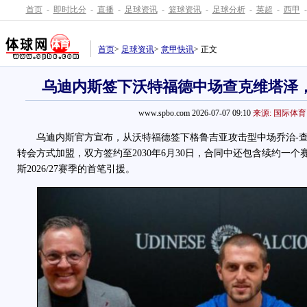
首页
-
即时比分
-
直播
-
足球资讯
-
篮球资讯
-
足球分析
-
英超
-
西甲
-
首页
>
足球资讯
>
意甲快讯
> 正文
乌迪内斯签下沃特福德中场查克维塔泽，合
www.spbo.com 2026-07-07 09:10
来源: 国际体育
乌迪内斯官方宣布，从沃特福德签下格鲁吉亚攻击型中场乔治-查
转会方式加盟，双方签约至2030年6月30日，合同中还包含续约一
斯2026/27赛季的首笔引援。