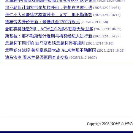
意超杯-内雷斯双响那不勒斯2-0博洛尼亚 队史第三
(2025/12/23 09:34)
那不勒斯计划将韦尔加拉外租，并想在冬窗引进
(2025/12/20 14:54)
拜仁不大可能续约格雷茨卡，尤文、那不勒斯等
(2025/12/19 16:12)
德布劳内身价更新：最低跌至1200万欧元
(2025/12/19 15:58)
曼联弃将独造2球，AC米兰0-2那不勒斯无缘卫冕
(2025/12/19 06:39)
斯基拉：那不勒斯预计近期与梅努经纪人进行新
(2025/12/15 14:27)
意超杯下周打响 迪马济奥谈意超杯停赛规则
(2025/12/14 16:18)
意甲积分战报 莱切赢保级大战 AC米兰那不勒斯国
(2025/12/13 16:09)
迪马济奥 看米兰是否愿用奇克交换
(2025/12/12 16:37)
Copyright 2003-NOW! © WWW