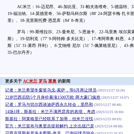
AC米兰：16-迈尼昂、46-加比亚、31-帕夫洛维奇、5-德温特、3
19-福法纳、14-莫德里奇、56-萨勒马科尔斯（88' 24-阿瑟卡梅·扎卡里）
里）、18-克里斯托费·恩昆库（84' 8-奇克）
罗马：99-斯维拉尔、23-曼奇尼、5-恩迪卡、22-马里奥·埃尔莫索（
斯）、19-切利克（77' 9-阿特姆·多夫比克）、17-考阿蒂奥·科恩、4
斯（51' 31-莱昂·拜利）、8-艾纳维·尼尔（51' 7-佩莱格里尼）、43-
35-巴尔丹齐）
更多关于
AC米兰
罗马
莱奥
的新闻
记者：米兰希望冬窗签乌戈-索萨，等6月再让球员
(2025/12/27 10:26)
22岁巴西后防5个月身价暴涨1500万欧 两大豪门疯抢
(2025/12/27 10:07)
记者：罗马与切尔西谈迪萨西永久转会，里昂和
(2025/12/27 09:46)
14场1球，斯基拉：米兰不满恩昆库的表现，考虑
(2025/12/25 16:04)
斯基拉：阿莱格里已经联系了加蒂，但米兰没找
(2025/12/25 09:03)
官方：米兰宣布与奥里吉提前解约 上次出战已是
(2025/12/24 08:08)
贝西克塔斯有意洛夫图斯-奇克，已询问球员转会
(2025/12/23 16:37)