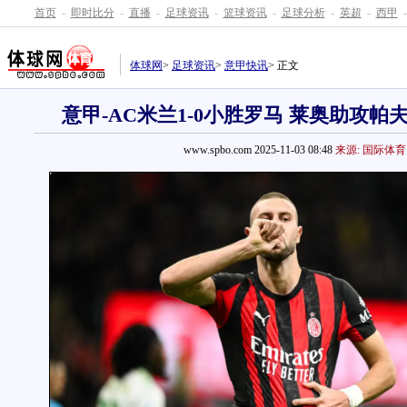
首页
-
即时比分
-
直播
-
足球资讯
-
篮球资讯
-
足球分析
-
英超
-
西甲
-
体球网
>
足球资讯
>
意甲快讯
> 正文
意甲-AC米兰1-0小胜罗马 莱奥助攻
www.spbo.com 2025-11-03 08:48
来源: 国际体育