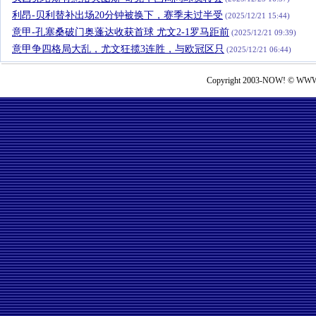
利昂-贝利替补出场20分钟被换下，赛季未过半受
(2025/12/21 15:44)
意甲-孔塞桑破门奥蓬达收获首球 尤文2-1罗马距前
(2025/12/21 09:39)
意甲争四格局大乱，尤文狂揽3连胜，与欧冠区只
(2025/12/21 06:44)
Copyright 2003-NOW! © WWW