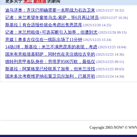
更多关于
米兰
新球场
的新闻
迪马济奥：齐沃已明确需要一名即战力右边卫来
(2025/12/27 10:32)
记者：米兰希望冬窗签乌戈-索萨，等6月再让球员
(2025/12/27 10:26)
斯基拉丨有合适报价就会考虑出售恩昆库
(2025/12/26 14:25)
记者：米兰想租借+可选买断引入加蒂，但遭到尤
(2025/12/26 09:15)
意媒丨奥多古仅仅在一线队出场了11分钟
(2025/12/25 15:24)
14场1球，斯基拉：米兰不满恩昆库的表现，考虑
(2025/12/25 16:04)
国米有意租借基耶萨，同时也在关注德拉古辛的
(2025/12/25 14:36)
德转列意甲各队身价：劳塔罗8500万欧，最低仅
(2025/12/25 09:11)
斯基拉：阿莱格里已经联系了加蒂，但米兰没找
(2025/12/25 09:03)
国米多次考察维罗纳右翼卫贝尔加利，已展开初
(2025/12/24 14:34)
Copyright 2003-NOW! © WWW