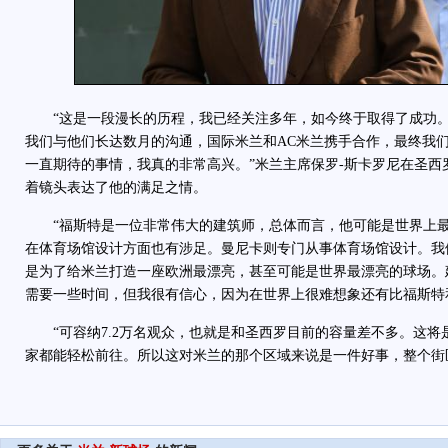
“这是一段漫长的历程，我已经关注多年，如今终于取得了成功。
我们与他们长达数月的沟通，国际米兰和AC米兰携手合作，最终我
一直期待的事情，我真的非常高兴。”米兰主席保罗-斯卡罗尼在圣西
着镜头表达了他的满足之情。
“福斯特是一位非常伟大的建筑师，总体而言，他可能是世界上最
在体育场馆设计方面也有涉足。曼尼卡则专门从事体育场馆设计。我
是为了给米兰打造一座欧洲最漂亮，甚至可能是世界最漂亮的球场。
需要一些时间，但我很有信心，因为在世界上很难想象还有比福斯特
“可容纳7.2万名观众，也就是和圣西罗目前的容量差不多。这将
家都能轻松前往。所以这对米兰的那个区域来说是一件好事，整个街