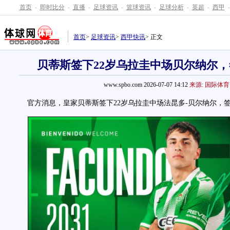
首页
-
即时比分
-
直播
-
足球资讯
-
篮球资讯
-
足球分析
-
英超
-
西甲
-
首页
>
足球资讯
>
西甲快讯
> 正文
贝蒂斯签下22岁乌拉圭中场贝尔纳尔，签
www.spbo.com 2026-07-07 14:12
来源: 国际体育
官方消息，皇家贝蒂斯签下22岁乌拉圭中场法昆多-贝尔纳尔，签约