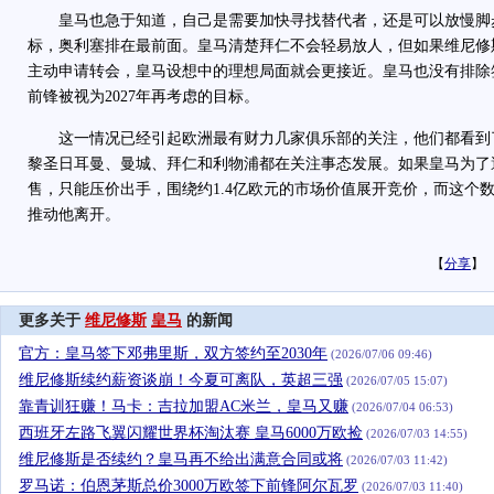
皇马也急于知道，自己是需要加快寻找替代者，还是可以放慢脚
标，奥利塞排在最前面。皇马清楚拜仁不会轻易放人，但如果维尼修
主动申请转会，皇马设想中的理想局面就会更接近。皇马也没有排除
前锋被视为2027年再考虑的目标。
这一情况已经引起欧洲最有财力几家俱乐部的关注，他们都看到
黎圣日耳曼、曼城、拜仁和利物浦都在关注事态发展。如果皇马为了
售，只能压价出手，围绕约1.4亿欧元的市场价值展开竞价，而这个
推动他离开。
【
分享
】
更多关于
维尼修斯
皇马
的新闻
官方：皇马签下邓弗里斯，双方签约至2030年
(2026/07/06 09:46)
维尼修斯续约薪资谈崩！今夏可离队，英超三强
(2026/07/05 15:07)
靠青训狂赚！马卡：吉拉加盟AC米兰，皇马又赚
(2026/07/04 06:53)
西班牙左路飞翼闪耀世界杯淘汰赛 皇马6000万欧捡
(2026/07/03 14:55)
维尼修斯是否续约？皇马再不给出满意合同或将
(2026/07/03 11:42)
罗马诺：伯恩茅斯总价3000万欧签下前锋阿尔瓦罗
(2026/07/03 11:40)