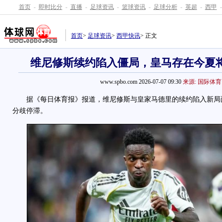
首页
-
即时比分
-
直播
-
足球资讯
-
篮球资讯
-
足球分析
-
英超
-
西甲
-
首页
>
足球资讯
>
西甲快讯
> 正文
维尼修斯续约陷入僵局，皇马存在今夏
www.spbo.com 2026-07-07 09:30
来源: 国际体育
据《每日体育报》报道，维尼修斯与皇家马德里的续约陷入新局
分歧停滞。