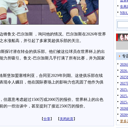
世界
生死
NB
鲁文-巴尔加斯 ，询问他的情况。巴尔加斯在2026年世界
之水涨船高，并引起了多家英超俱乐部的关注。
斯探讨潜在转会的俱乐部。他们被这位球员在世界杯上的出
专
能力所吸引。鲁文-巴尔加斯几乎打满了所有比赛，并为国家
20
202
格斯堡加盟塞维利亚，合同至2029年到期。这使俱乐部在续
202
表现令人瞩目，他在国际赛场上的影响力也巩固了他作为俱
202
202
202
愿意考虑超过1500万或2000万的报价。世界杯上的出色
202
前的一些洽谈中，甚至提到了接近2500万的报价。
202
202
【
分享
】 【
关闭此页
】
更多