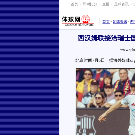
首页
-
即时比分
-
直播
-
足球资讯
-
首页
>
足球资讯
>
西
西汉姆联接洽瑞士国
www.spbo
北京时间7月6日，据海外媒体orgu