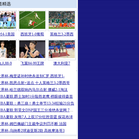
道精选
4-1美国
西班牙1-0葡萄
英格兰3-2墨西
人88-9
飞翼84-99王牌
澳大利亚7
2026
|
世界杯-东道主全止步16强！比利时
世界杯-梅里诺补时绝杀送别C罗 西班牙1-
世界杯-凯恩点射+送点 十人英格兰3-2墨西哥
世界杯-哈兰德双响内马尔点射 挪威2-1淘汰
NBA夏联:爵士加时1分险胜老鹰 榜眼彼得森首
NBA夏联：勇三崩！勇士单节13-34狂输21分负
NBA夏联:郭昊文DNP国王三分准绝杀篮网 7号秀
NBA夏联:灰熊7人上双37分狂胜雷霆 探花布泽
世界杯-姆巴佩破门主裁争议判罚不断 法国
世界杯-乌纳希2球迪亚斯2助 高效摩洛哥3