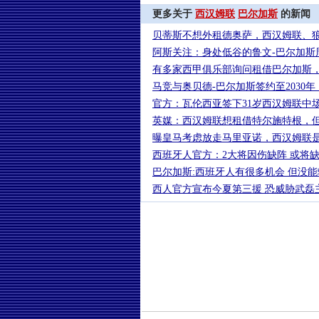
更多关于
西汉姆联
巴尔加斯
的新闻
贝蒂斯不想外租德奥萨，西汉姆联、
阿斯关注：身处低谷的鲁文-巴尔加斯
有多家西甲俱乐部询问租借巴尔加斯
马竞与奥贝德-巴尔加斯签约至2030
官方：瓦伦西亚签下31岁西汉姆联中场
英媒：西汉姆联想租借特尔施特根，
曝皇马考虑放走马里亚诺，西汉姆联
西班牙人官方：2大将因伤缺阵 或将缺
巴尔加斯:西班牙人有很多机会 但没
西人官方宣布今夏第三援 恐威胁武磊