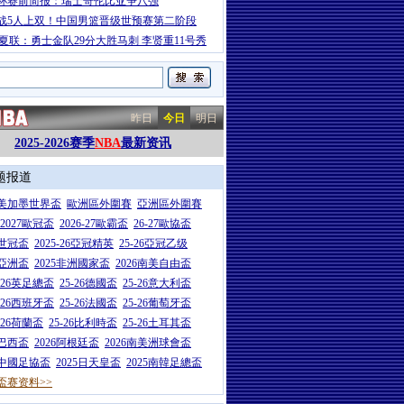
杯赛前简报：瑞士哥伦比亚争八强
战5人上双！中国男篮晋级世预赛第二阶段
A夏联：勇士金队29分大胜马刺 李贤重11号秀
昨日
今日
明日
2025-2026赛季
NBA
最新资讯
题报道
26美加墨世界盃
歐洲區外圍賽
亞洲區外圍賽
6-2027歐冠盃
2026-27歐霸盃
26-27歐協盃
5世冠盃
2025-26亞冠精英
25-26亞冠乙级
7亞洲盃
2025非洲國家盃
2026南美自由盃
5-26英足總盃
25-26德國盃
25-26意大利盃
5-26西班牙盃
25-26法國盃
25-26葡萄牙盃
5-26荷蘭盃
25-26比利時盃
25-26土耳其盃
6巴西盃
2026阿根廷盃
2026南美洲球會盃
6中國足協盃
2025日天皇盃
2025南韓足總盃
盃赛资料>>