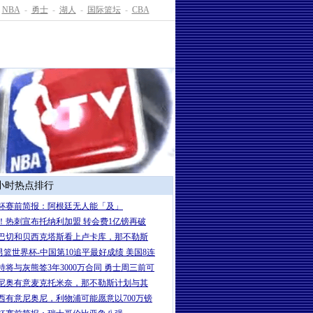
NBA
-
勇士
-
湖人
-
国际篮坛
-
CBA
4小时热点排行
杯赛前简报：阿根廷无人能「及」
！热刺宣布托纳利加盟 转会费1亿镑再破
巴切和贝西克塔斯看上卢卡库，那不勒斯
7男篮世界杯-中国第10追平最好成绩 美国8连
特将与灰熊签3年3000万合同 勇士周三前可
尼奥有意麦克托米奈，那不勒斯计划与其
西有意尼奥尼，利物浦可能愿意以700万镑