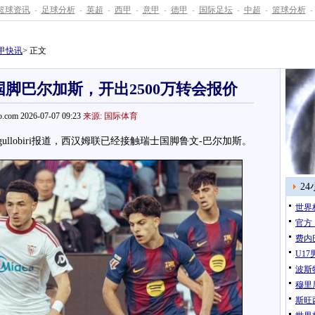
篮球资讯
-
足球分析
-
英超
-
西甲
-
意甲
-
德甲
-
国际足坛
-
中超
-
篮球分析
-
甲快讯
> 正文
脚巴尔加斯，开出2500万转会报价
.com 2026-07-07 09:23
来源: 国际体育
llobiri报道，西汉姆联已经接触瑞士国脚鲁文-巴尔加斯。
2
世界
官方
费内
U1
波斯
穆里
斯旺