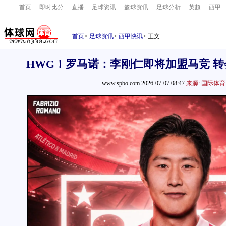
首页
-
即时比分
-
直播
-
足球资讯
-
篮球资讯
-
足球分析
-
英超
-
西甲
-
首页
>
足球资讯
>
西甲快讯
> 正文
HWG！罗马诺：李刚仁即将加盟马竞 转会
www.spbo.com 2026-07-07 08:47
来源: 国际体育