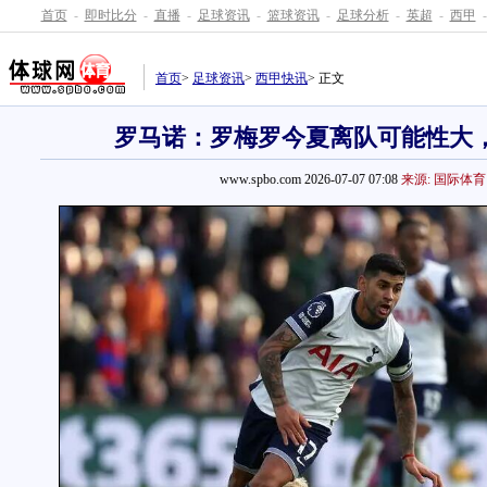
首页
-
即时比分
-
直播
-
足球资讯
-
篮球资讯
-
足球分析
-
英超
-
西甲
-
首页
>
足球资讯
>
西甲快讯
> 正文
罗马诺：罗梅罗今夏离队可能性大
www.spbo.com 2026-07-07 07:08
来源: 国际体育