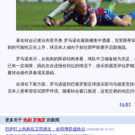
著名转会记者法布里齐奥·罗马诺在最新播客中透露，克里斯蒂安
刺的可能性正在上升，球员本人倾向于前往西甲联赛开启新挑战。
罗马诺表示，从热刺的阵容结构来看，球队中卫储备较为充足，
已有一定保障，因此在合适报价到位的情况下，俱乐部愿意评估罗梅
夏转会操作具备现实基础。
在潜在下家方面，罗马诺提到巴塞罗那足球俱乐部与马德里竞技
员本人更希望尝试西甲环境。随着转会窗口推进，这笔交易的动态仍
【
分享
】
更多关于
热刺
罗梅罗
的新闻
巴萨盯上热刺后卫范德文，合同博弈成焦点
(2026/06/20 15:47)