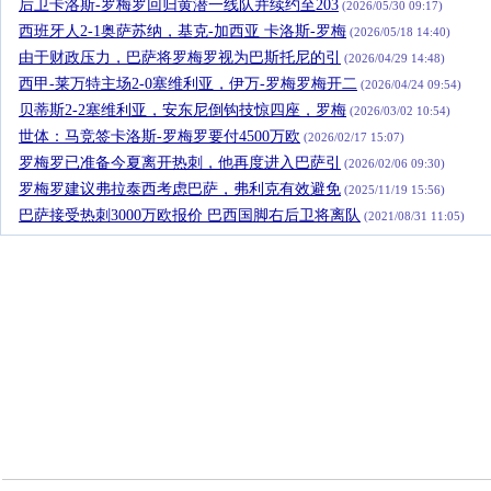
后卫卡洛斯-罗梅罗回归黄潜一线队并续约至203
(2026/05/30 09:17)
西班牙人2-1奥萨苏纳，基克-加西亚 卡洛斯-罗梅
(2026/05/18 14:40)
由于财政压力，巴萨将罗梅罗视为巴斯托尼的引
(2026/04/29 14:48)
西甲-莱万特主场2-0塞维利亚，伊万-罗梅罗梅开二
(2026/04/24 09:54)
贝蒂斯2-2塞维利亚，安东尼倒钩技惊四座，罗梅
(2026/03/02 10:54)
世体：马竞签卡洛斯-罗梅罗要付4500万欧
(2026/02/17 15:07)
罗梅罗已准备今夏离开热刺，他再度进入巴萨引
(2026/02/06 09:30)
罗梅罗建议弗拉泰西考虑巴萨，弗利克有效避免
(2025/11/19 15:56)
巴萨接受热刺3000万欧报价 巴西国脚右后卫将离队
(2021/08/31 11:05)