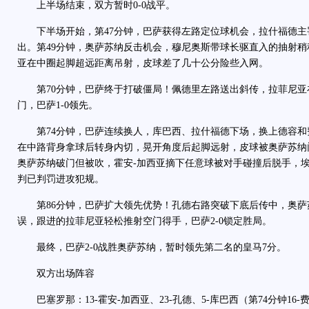
上半场结束，双方暂时0-0战平。
下半场开始，第47分钟，巴萨获得左路定位球机会，拉什福德主
出。第49分钟，奥萨苏纳反击机会，穆尼奥斯带球长驱直入的抽射稍
亚在中圈起脚超远距离吊射，皮球差了几十公分险些入网。
第70分钟，巴萨终于打破僵局！佩德里左路送出斜传，拉菲尼亚
门，巴萨1-0领先。
第74分钟，巴萨连续换人，库巴西、拉什福德下场，换上德容和费
在中路背身拿球后转身内切，晃开角度后起脚远射，皮球被奥萨苏纳
奥萨苏纳破门但被吹，霍安-加西亚摘下任意球被对手碰撞后脱手，
判已判罚进攻犯规。
第86分钟，巴萨扩大领先优势！孔德右路突破下底后传中，奥萨
误，跟进的拉菲尼亚轻松推射空门得手，巴萨2-0锁定胜局。
最终，巴萨2-0战胜奥萨苏纳，暂时领先第二名的皇马7分。
双方出场阵容
巴塞罗那：13-霍安-加西亚、23-孔德、5-库巴西（第74分钟16-