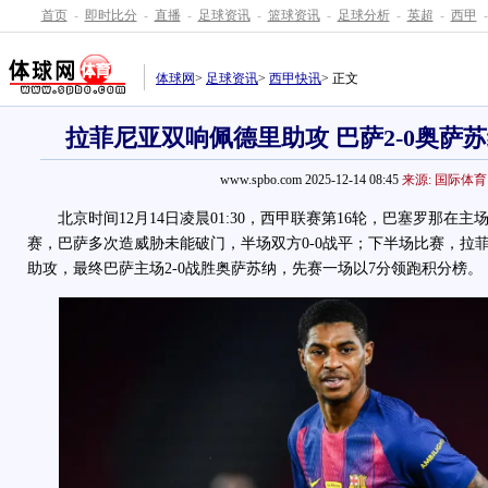
首页
-
即时比分
-
直播
-
足球资讯
-
篮球资讯
-
足球分析
-
英超
-
西甲
-
体球网
>
足球资讯
>
西甲快讯
> 正文
拉菲尼亚双响佩德里助攻 巴萨2-0奥萨
www.spbo.com 2025-12-14 08:45
来源: 国际体育
北京时间12月14日凌晨01:30，西甲联赛第16轮，巴塞罗那在
赛，巴萨多次造威胁未能破门，半场双方0-0战平；下半场比赛，拉
助攻，最终巴萨主场2-0战胜奥萨苏纳，先赛一场以7分领跑积分榜。