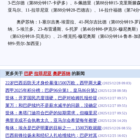
3-巴尔德（第88分钟17-卡萨多）、8-佩德里（第88分钟15-克里斯滕森
亚马尔、11-拉菲尼亚（第88分钟28-巴德吉）、14-拉什福德（第74分
奥萨苏纳：1-塞尔吉奥-埃雷拉、41-阿尔吉比德（第69分钟19-罗西
纳、5-埃兰多、23-布雷通斯、6-托罗（第46分钟8-伊克尔-穆尼奥斯）
（第63分钟18-贝克尔）、21-维克托-穆尼奥斯（第63分钟14-鲁本-
钟9-劳尔-加西亚）
更多关于
巴萨
拉菲尼亚
奥萨苏纳
的新闻
22岁巴西后防天才身价暴涨1500万欧，西甲两大豪
(2025/12/28 09:03)
西甲2025年积分榜：巴萨96分第1，皇马86分第2
(2025/12/28 08:58)
世体：开罗国民态度强硬，巴萨对哈姆扎报价提
(2025/12/27 09:57)
莱万：和巴萨续约不是薪水减半的问题，没确定
(2025/12/27 09:55)
世体：奥塔门迪符合巴萨的短期需求，但穆里尼
(2025/12/27 09:52)
弗里克或不会执教太久，亚马尔会希望每年都更
(2025/12/26 14:20)
每体：埃永是巴萨明夏的目标之一，1500万欧就能
(2025/12/26 08:55)
巴西前锋拉扬未和经纪人扎哈维续约；巴萨对其
(2025/12/25 16:02)