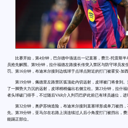
比赛开始，第4分钟，巴尔德中场送出一记直塞，费兰-托雷斯半
员抢先解围。第9分钟，拉什福德左路接长传突入禁区与防守球员发
罚。第16分钟，布迪米尔接到边线球于点球点附近的打门被霍安-加
第19分钟，佩德里左路禁区弧顶处内切远射，皮球被门将拿到。第
了一脚势大力沉的远射，皮球稍稍偏出右侧立柱。第23分钟，拉什福
者头球破门得手，不过随后VAR介入判罚巴萨此前已有球员越位，进
第32分钟，奥萨苏纳造险，布迪米尔接到直塞球形成单刀被挡，
先。第39分钟，亚马尔在右路上演连续过人后小角度打门被挡出，费
能踢正部位。