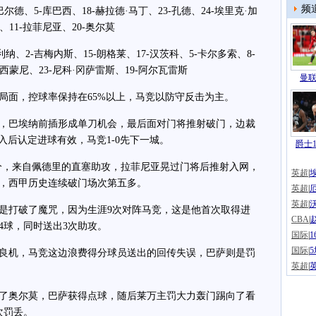
频
德、5-库巴西、18-赫拉德·马丁、23-孔德、24-埃里克·加
、11-拉菲尼亚、20-奥尔莫
、2-吉梅内斯、15-朗格莱、17-汉茨科、5-卡尔多索、8-
·西蒙尼、23-尼科·冈萨雷斯、19-阿尔瓦雷斯
曼联
面，控球率保持在65%以上，马竞以防守反击为主。
，巴埃纳前插形成单刀机会，最后面对门将推射破门，边裁
入后认定进球有效，马竞1-0先下一城。
爵士1
分，来自佩德里的直塞助攻，拉菲尼亚晃过门将后推射入网，
英超
|
门，西甲历史连续破门场次第五多。
英超
|
英超
|
打破了魔咒，因为生涯9次对阵马竞，这是他首次取得进
CBA
|
4球，同时送出3次助攻。
国际
|
国际
|
机，马竞这边浪费得分球员送出的回传失误，巴萨则是罚
英超
|
了奥尔莫，巴萨获得点球，随后莱万主罚大力轰门踢向了看
次罚丢。