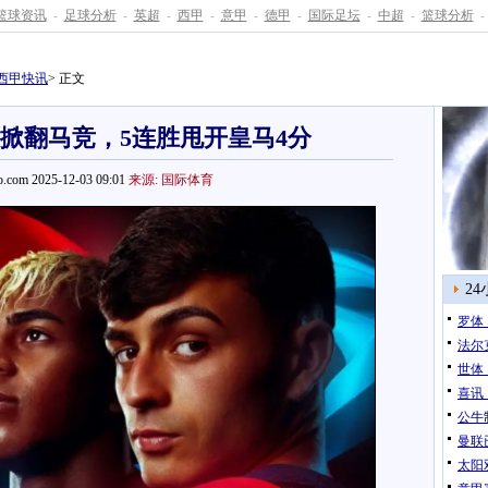
篮球资讯
-
足球分析
-
英超
-
西甲
-
意甲
-
德甲
-
国际足坛
-
中超
-
篮球分析
-
西甲快讯
> 正文
萨掀翻马竞，5连胜甩开皇马4分
.com 2025-12-03 09:01
来源: 国际体育
2
罗体
法尔
世体
喜讯
公牛
曼联
太阳双