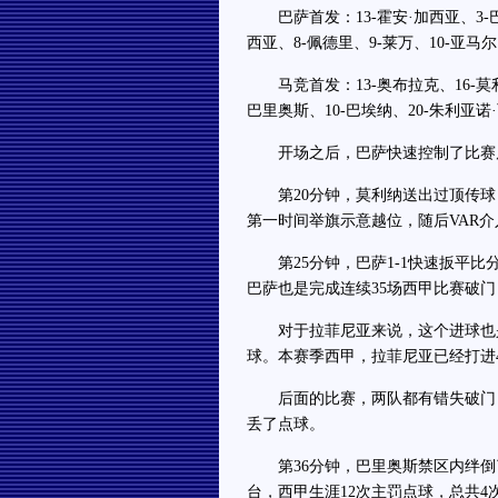
巴萨首发：13-霍安·加西亚、3-巴尔
西亚、8-佩德里、9-莱万、10-亚马尔
马竞首发：13-奥布拉克、16-莫利纳
巴里奥斯、10-巴埃纳、20-朱利亚诺
开场之后，巴萨快速控制了比赛局
第20分钟，莫利纳送出过顶传球
第一时间举旗示意越位，随后VAR介
第25分钟，巴萨1-1快速扳平比
巴萨也是完成连续35场西甲比赛破
对于拉菲尼亚来说，这个进球也是
球。本赛季西甲，拉菲尼亚已经打进
后面的比赛，两队都有错失破门良
丢了点球。
第36分钟，巴里奥斯禁区内绊倒
台，西甲生涯12次主罚点球，总共4