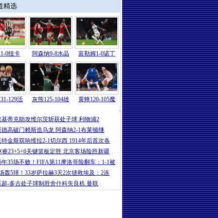
道精选
1-0纽卡
阿森纳9-8水晶
富勒姆1-0诺丁
31-129活
灰熊125-104雄
黄蜂120-105魔
意甲
|
卡卢卢破门伊尔迪兹建功 尤文2-
埃基蒂克助攻维尔茨斩获处子球 利物浦2
厄德高破门赖斯造乌龙 阿森纳2-1布莱顿继
沃特金斯双响维拉2-1切尔西 1914年后首次各
赵睿23+5+6关键篮板定胜 北京客场险胜新疆
16年35场不败！FIFA第11摩洛哥险翻车：1-1被
5场轰5球！33岁萨拉赫3天2次拯救埃及：2连
英超-多古处子球制胜舍什科失良机 曼联