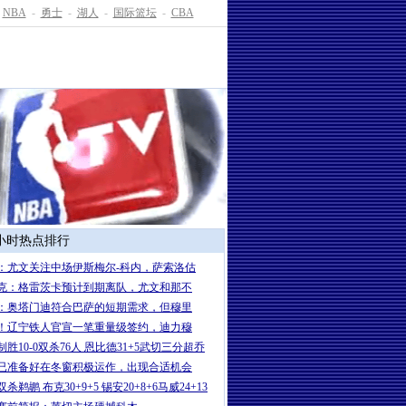
NBA
-
勇士
-
湖人
-
国际篮坛
-
CBA
4小时热点排行
：尤文关注中场伊斯梅尔-科内，萨索洛估
克：格雷茨卡预计到期离队，尤文和那不
：奥塔门迪符合巴萨的短期需求，但穆里
！辽宁铁人官宣一笔重量级签约，迪力穆
制胜10-0双杀76人 恩比德31+5武切三分超乔
已准备好在冬窗积极运作，出现合适机会
杀鹈鹕 布克30+9+5 锡安20+8+6马威24+13