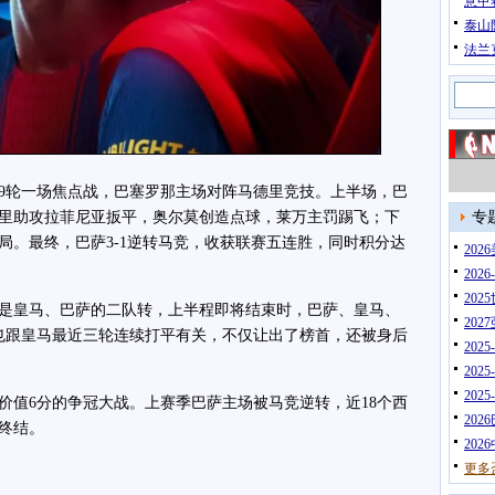
意甲
泰山
法兰
9轮一场焦点战，巴塞罗那主场对阵马德里竞技。上半场，巴
里助攻拉菲尼亚扳平，奥尔莫创造点球，莱万主罚踢飞；下
专
局。最终，巴萨3-1逆转马竞，收获联赛五连胜，同时积分达
20
202
202
皇马、巴萨的二队转，上半程即将结束时，巴萨、皇马、
202
也跟皇马最近三轮连续打平有关，不仅让出了榜首，还被身后
202
202
202
值6分的争冠大战。上赛季巴萨主场被马竞逆转，近18个西
202
终结。
202
更多