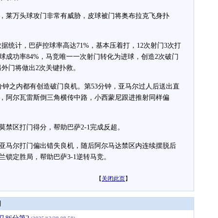
莱万头球攻门非常有威胁，皮球被门将奥布拉克飞身扑
统计，巴萨控球率高达71%，基本压着打，12次射门3次打
球成功率84%，马竞唯一一次射门转化为进球，创造2次破门
另外门将做出2次关键扑救。
钟之内都有创造破门良机。第53分钟，亚马尔过人后送出直
钟，阿尔瓦雷斯倒三角横传中路，小西蒙尼跟进推射同样偏
禁区打门得分，帮助巴萨2-1完成反超。
马尔打门偏出错失良机，随后阿尔马达禁区内连续摆脱后
兰锁定胜局，帮助巴萨3-1逆转马竞。
【
关闭此页
】
闻