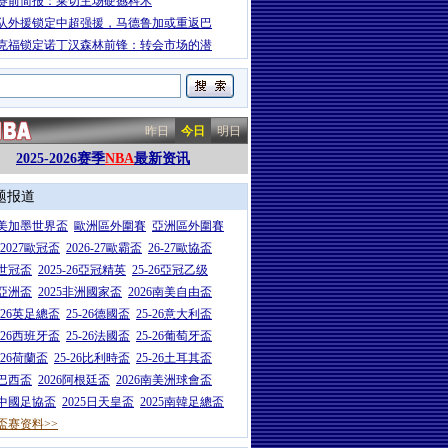
赛前简报：莱切主场硬撼科木
队外援锁定中超强援，马德鲁加或重返巴
克福锁定诺丁汉森林前锋：转会市场的潜
昨日
今日
明日
2025-2026赛季
NBA
最新资讯
题报道
26美加墨世界盃
歐洲區外圍賽
亞洲區外圍賽
6-2027歐冠盃
2026-27歐霸盃
26-27歐協盃
5世冠盃
2025-26亞冠精英
25-26亞冠乙级
7亞洲盃
2025非洲國家盃
2026南美自由盃
5-26英足總盃
25-26德國盃
25-26意大利盃
5-26西班牙盃
25-26法國盃
25-26葡萄牙盃
5-26荷蘭盃
25-26比利時盃
25-26土耳其盃
6巴西盃
2026阿根廷盃
2026南美洲球會盃
6中國足協盃
2025日天皇盃
2025南韓足總盃
盃赛资料>>