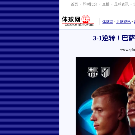
首页
-
即时比分
-
直播
-
足球资讯
-
体球网
>
足球资讯
>
3-1逆转！巴
www.spbo