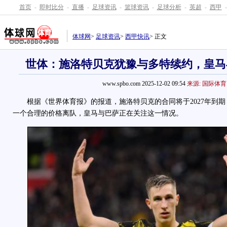
首页
-
即时比分
-
直播
-
足球资讯
-
篮球资讯
-
足球分析
-
英超
-
西甲
-
体球网
>
足球资讯
>
西甲快讯
> 正文
世体：施洛特贝克犹豫与多特续约，皇马
www.spbo.com 2025-12-02 09:54
来源: 国际体育
根据《世界体育报》的报道，施洛特贝克的合同将于2027年到期
一个合理的价格离队，皇马与巴萨正在关注这一情况。