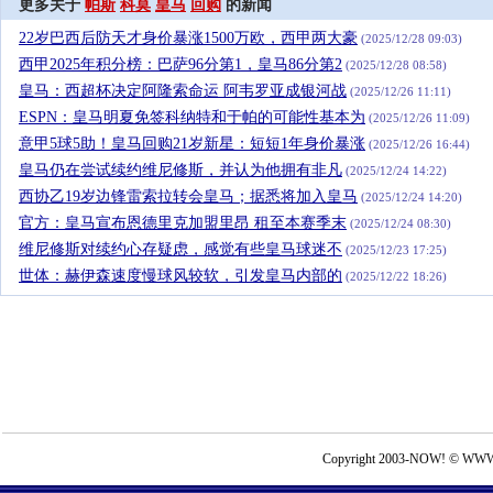
更多关于
帕斯
科莫
皇马
回购
的新闻
22岁巴西后防天才身价暴涨1500万欧，西甲两大豪
(2025/12/28 09:03)
西甲2025年积分榜：巴萨96分第1，皇马86分第2
(2025/12/28 08:58)
皇马：西超杯决定阿隆索命运 阿韦罗亚成银河战
(2025/12/26 11:11)
ESPN：皇马明夏免签科纳特和于帕的可能性基本为
(2025/12/26 11:09)
意甲5球5助！皇马回购21岁新星：短短1年身价暴涨
(2025/12/26 16:44)
皇马仍在尝试续约维尼修斯，并认为他拥有非凡
(2025/12/24 14:22)
西协乙19岁边锋雷索拉转会皇马；据悉将加入皇马
(2025/12/24 14:20)
官方：皇马宣布恩德里克加盟里昂 租至本赛季末
(2025/12/24 08:30)
维尼修斯对续约心存疑虑，感觉有些皇马球迷不
(2025/12/23 17:25)
世体：赫伊森速度慢球风较软，引发皇马内部的
(2025/12/22 18:26)
Copyright 2003-NOW! © WWW