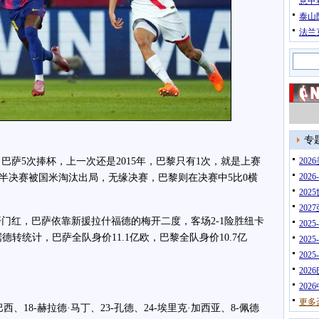
意甲
泰山
法兰
专
5次捧杯，上一次还是2015年，巴黎只有1次，就是上赛
20
202
半决赛被国米淘汰出局，无缘决赛，巴黎则在决赛中5比0横
202
202
红，巴萨依靠新援拉什福德的梅开二度，客场2-1险胜纽卡
202
德转统计，巴萨全队身价11.1亿欧，巴黎全队身价10.7亿
202
202
202
202
更多
18-赫拉德·马丁、23-孔德、24-埃里克·加西亚、8-佩德