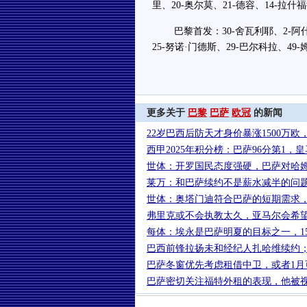
里、20-奥尔莫、21-德容、14-拉什福
巴黎首发：30-舍瓦利耶、2-阿什拉
25-努诺·门德斯、29-巴尔科拉、49-
更多关于
巴黎
巴萨
欧冠
的新闻
22岁巴西后防天才身价暴涨1500万
西甲2025年积分榜：巴萨96分第1，皇
世体：开罗国民态度强硬，巴萨对哈
莱万：和巴萨续约不是薪水减半的问
世体：奥塔门迪符合巴萨的短期需求
弗里克或不会执教太久，亚马尔会希
每体：埃永是巴萨明夏的目标之一，15
巴西前锋拉扬未和经纪人扎哈维续约
巴萨冬窗优先考虑租借中卫，或者1月
巴萨密切关注福特外租的表现，他被