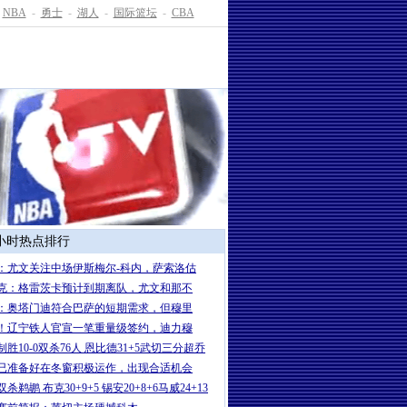
NBA
-
勇士
-
湖人
-
国际篮坛
-
CBA
4小时热点排行
：尤文关注中场伊斯梅尔-科内，萨索洛估
克：格雷茨卡预计到期离队，尤文和那不
：奥塔门迪符合巴萨的短期需求，但穆里
！辽宁铁人官宣一笔重量级签约，迪力穆
制胜10-0双杀76人 恩比德31+5武切三分超乔
已准备好在冬窗积极运作，出现合适机会
杀鹈鹕 布克30+9+5 锡安20+8+6马威24+13