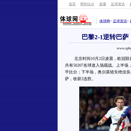
首页
-
即时比分
-
直播
-
足球资讯
-
体球网
>
足球资讯
>
巴黎2-1逆转巴
www.spbo
北京时间10月2日凌晨，欧冠联赛
共有50207名球迷入场观战。上半场
平比分；下半场，
奥尔莫
错失绝佳良
萨，收获2连胜。