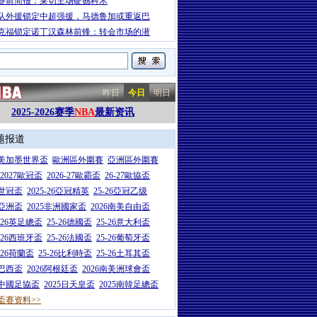
赛前简报：莱切主场硬撼科木
队外援锁定中超强援，马德鲁加或重返巴
克福锁定诺丁汉森林前锋：转会市场的潜
昨日
今日
明日
2025-2026赛季
NBA
最新资讯
题报道
26美加墨世界盃
歐洲區外圍賽
亞洲區外圍賽
6-2027歐冠盃
2026-27歐霸盃
26-27歐協盃
5世冠盃
2025-26亞冠精英
25-26亞冠乙级
7亞洲盃
2025非洲國家盃
2026南美自由盃
5-26英足總盃
25-26德國盃
25-26意大利盃
5-26西班牙盃
25-26法國盃
25-26葡萄牙盃
5-26荷蘭盃
25-26比利時盃
25-26土耳其盃
6巴西盃
2026阿根廷盃
2026南美洲球會盃
6中國足協盃
2025日天皇盃
2025南韓足總盃
盃赛资料>>