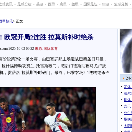
篮球资讯
-
足球分析
-
英超
-
西甲
-
意甲
-
德甲
-
国际足坛
-
中超
-
篮球分析
-
西甲快讯
> 正文
萨！欧冠开局2连胜 拉莫斯补时绝杀
.com 2025-10-02 09:32
来源: 国际体育
阶段第2轮一场比赛，由巴塞罗那主场迎战巴黎圣日耳曼，
，
拉什福德
助攻费兰-托雷斯破门，随后门德斯助攻马尤卢扳
机，贡萨洛-拉莫斯补时破门。最终，巴黎客场2-1逆转绝杀巴
2
罗体
法尔
世体
喜讯
公牛
曼联
太阳双