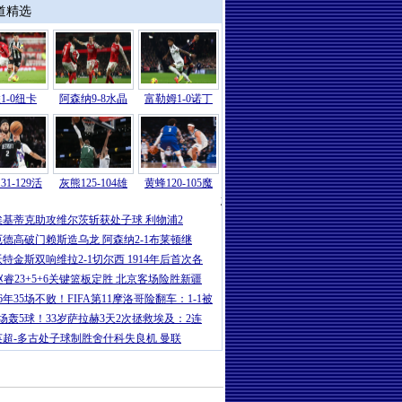
道精选
1-0纽卡
阿森纳9-8水晶
富勒姆1-0诺丁
31-129活
灰熊125-104雄
黄蜂120-105魔
意甲
|
卡卢卢破门伊尔迪兹建功 尤文2-
埃基蒂克助攻维尔茨斩获处子球 利物浦2
厄德高破门赖斯造乌龙 阿森纳2-1布莱顿继
沃特金斯双响维拉2-1切尔西 1914年后首次各
赵睿23+5+6关键篮板定胜 北京客场险胜新疆
16年35场不败！FIFA第11摩洛哥险翻车：1-1被
5场轰5球！33岁萨拉赫3天2次拯救埃及：2连
英超-多古处子球制胜舍什科失良机 曼联