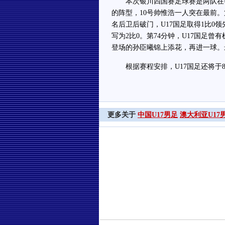
本次银川四国赛足球赛是两队在U1
的阵型，10号帅惟浩一人突在最前
名后卫后破门，U17国足取得1比0
写为2比0。第74分钟，U17国足
登场的孙臣曦锦上添花，再进一球。最
根据赛程安排，U17国足还将于8
更多关于
中国U17男足
澳大利亚U17