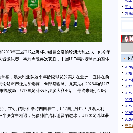
意媒
意媒
阿森
和2023年三届U17亚洲杯小组赛全部输给澳大利亚队，到今年
专
队晋级决赛，再到今晚再次获胜，中国U17年龄段球员的整体
20
202
的常客，澳大利亚队这个年龄段球员的实力在亚洲一直排在前
202
无论是正赛还是预选赛，全部都输球。尤其是在2023年的U17
202
挽败局，U17国足3比5不敌澳大利亚后，最终未能小组出
202
202
202
，在5月的呼和浩特四国赛中，U17国足5比2大胜澳大利
202
杯半决赛中相遇，凭借帅惟浩和谢晋的进球，U17国足2比0获
202
更多