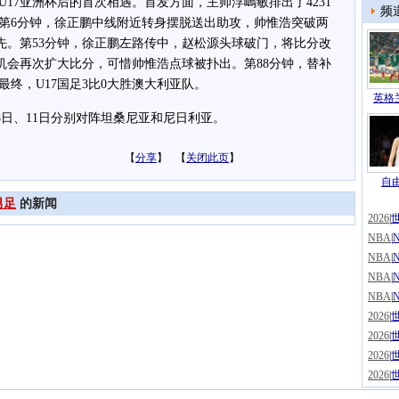
7亚洲杯后的首次相遇。首发方面，主帅浮嶋敏排出了4231
频
。第6分钟，徐正鹏中线附近转身摆脱送出助攻，帅惟浩突破两
领先。第53分钟，徐正鹏左路传中，赵松源头球破门，将比分改
曾有机会再次扩大比分，可惜帅惟浩点球被扑出。第88分钟，替补
终，U17国足3比0大胜澳大利亚队。
英格兰
日、11日分别对阵坦桑尼亚和尼日利亚。
【
分享
】 【
关闭此页
】
自由
男足
的新闻
2026
|
NBA
|
NBA
|
NBA
|
NBA
|
2026
|
2026
|
2026
|
2026
|