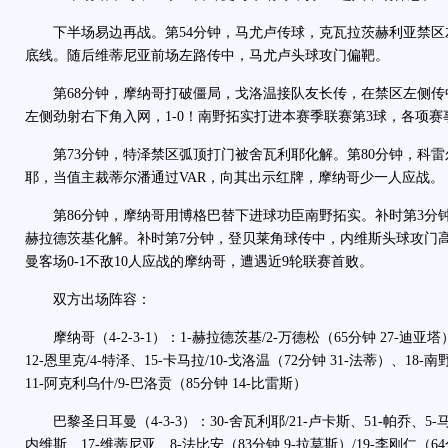
下半场易边再战。第54分钟，马尤卢传球，克瓦拉茨赫利亚禁
底线。随后维蒂尼亚前场左路传中，马尤卢头球攻门偏靶。
第68分钟，摩纳哥打破僵局，戈洛温接队友长传，在禁区左侧
左侧劲射右下角入网，1-0！南野拓实打进本赛季联赛第3球，各项赛
第73分钟，特泽禁区弧顶打门被舍瓦利耶化解。第80分钟，科
耶，当值主裁蒂尔潘通过VAR，向其出示红牌，摩纳哥少一人应战。
第86分钟，摩纳哥用博格巴替下进球功臣南野拓实。补时第3分
赫拉德茨基化解。补时第7分钟，登贝莱角球传中，内维斯头球攻门
曼客场0-1不敌10人应战的摩纳哥，遭遇近9轮联赛首败。
双方出场阵容：
摩纳哥（4-2-3-1）：1-赫拉德茨基/2-万德松（65分钟 27-迪亚
12-恩里克/4-特泽、15-卡马拉/10-戈洛温（72分钟 31-法蒂）、18-
11-阿克利乌什/9-巴洛贡（85分钟 14-比雷斯）
巴黎圣日耳曼（4-3-3）：30-舍瓦利耶/21-卢卡斯、51-帕乔、5-
内维斯、17-维蒂尼亚、8-法比安（83分钟 9-拉莫斯）/19-李刚仁（64