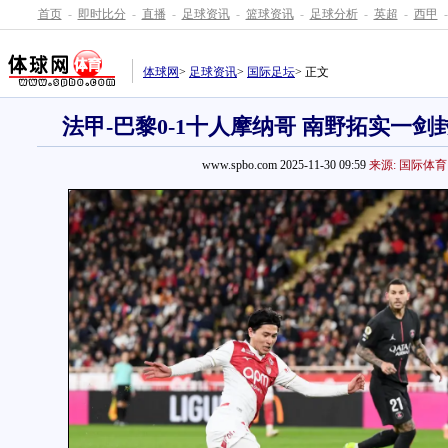
首页
-
即时比分
-
直播
-
足球资讯
-
篮球资讯
-
足球分析
-
英超
-
西甲
-
体球网
>
足球资讯
>
国际足坛
> 正文
法甲-巴黎0-1十人摩纳哥 南野拓实一
www.spbo.com 2025-11-30 09:59
来源: 国际体育