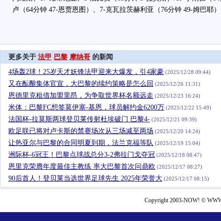
卢（64分钟 47-恩贾恩图）、7-克瓦拉茨赫利亚（76分钟 49-姆巴耶）
更多关于
法甲
巴黎
摩纳哥
的新闻
4场轰2球！25岁天才妖锋法甲迎来大爆发，引4家豪
(2025/12/28 09:44)
又在酝酿集体官宣，大巴黎的续约策略是怎么回
(2025/12/26 11:31)
恩德里克租借加盟里昂，为争取世界杯名额远走
(2025/12/23 16:24)
米体：巴黎FC想签莫伊塞-基恩，球员解约金6200万
(2025/12/22 15:49)
法国杯-拉莫斯两球登贝莱传射杜埃破门 巴黎4-
(2025/12/21 09:39)
欧足联已将对卢卡斯的禁赛场次从三场减至两场
(2025/12/20 14:24)
让热亚尔与巴黎的合同明夏到期，法兰克福等队
(2025/12/19 15:04)
洲际杯-6冠王！巴黎点球战总分3-2弗拉门戈夺冠
(2025/12/18 08:47)
恩里克荣膺年度最佳主教练 率大巴黎首次问鼎欧
(2025/12/17 08:27)
90后首人！登贝莱当选世界足球先生 2025年荣誉大
(2025/12/17 08:15)
Copyright 2003-NOW! © WWW