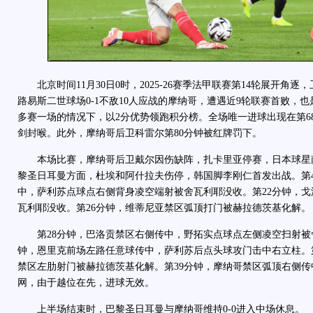
北京时间11月30日0时，2025-26赛季法甲联赛第14轮展开角
路易斯二世球场0-1不敌10人应战的摩纳哥，遭遇近9轮联赛首败，
多赛一场的情况下，以2分优势领跑积分榜。全场唯一进球出现在第6
剑封喉。此外，摩纳哥后卫科雷尔第80分钟被红牌罚下。
本场比赛，摩纳哥后卫戴尔因伤缺阵，扎卡里亚停赛，日本球星
黎圣日耳曼方面，杜埃和阿什拉夫伤停，韩国脚李刚仁首发出战。第
中，萨利苏点球点右侧背身凌空端射被舍瓦利耶没收。第22分钟，
瓦利耶没收。第26分钟，维蒂尼亚禁区弧顶打门被赫拉德茨基化解。
第28分钟，巴洛贡禁区右侧传中，野拓实点球点左侧凌空扫射被
钟，恩里克前场左路任意球传中，萨利苏后点头球攻门击中右立柱。
禁区左肋射门被赫拉德茨基化解。第39分钟，摩纳哥禁区弧顶右侧
网，由于越位在先，进球无效。
上半场结束时，巴黎圣日耳曼与摩纳哥维持0-0进入中场休息。