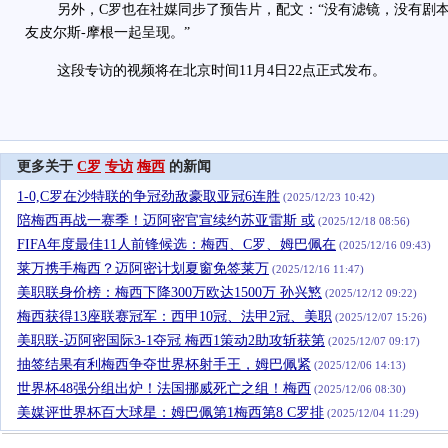
另外，C罗也在社媒同步了预告片，配文：“没有滤镜，没有剧本
友皮尔斯-摩根一起呈现。”
这段专访的视频将在北京时间11月4日22点正式发布。
更多关于
C罗
专访
梅西
的新闻
1-0,C罗在沙特联的争冠劲敌豪取亚冠6连胜
(2025/12/23 10:42)
陪梅西再战一赛季！迈阿密官宣续约苏亚雷斯 或
(2025/12/18 08:56)
FIFA年度最佳11人前锋候选：梅西、C罗、姆巴佩在
(2025/12/16 09:43)
莱万携手梅西？迈阿密计划夏窗免签莱万
(2025/12/16 11:47)
美职联身价榜：梅西下降300万欧达1500万 孙兴慜
(2025/12/12 09:22)
梅西获得13座联赛冠军：西甲10冠、法甲2冠、美职
(2025/12/07 15:26)
美职联-迈阿密国际3-1夺冠 梅西1策动2助攻斩获第
(2025/12/07 09:17)
抽签结果有利梅西争夺世界杯射手王，姆巴佩紧
(2025/12/06 14:13)
世界杯48强分组出炉！法国挪威死亡之组！梅西
(2025/12/06 08:30)
美媒评世界杯百大球星：姆巴佩第1梅西第8 C罗排
(2025/12/04 11:29)