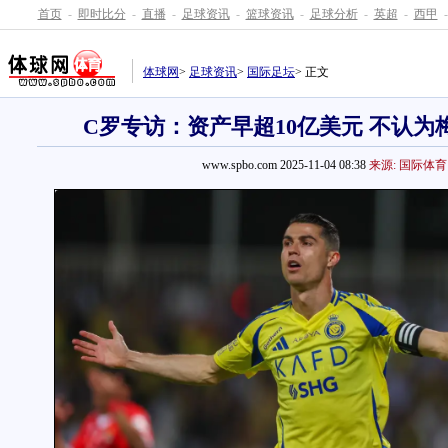
首页
-
即时比分
-
直播
-
足球资讯
-
篮球资讯
-
足球分析
-
英超
-
西甲
-
体球网
>
足球资讯
>
国际足坛
> 正文
C罗专访：资产早超10亿美元 不认为
www.spbo.com 2025-11-04 08:38
来源: 国际体育