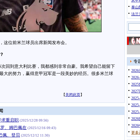
意甲
泰山
法兰
这位前米兰球员出席新闻发布会。
？
专
次回到意大利比赛，我都感到非常自豪。我希望自己能留下
20
最大的努力，赢得意甲冠军是一段美妙的经历。很多米兰球
202
202
202
【
关闭此页
】
202
202
闻
202
202
寻求重启职
(2025/12/28 09:56)
202
C罗、姆巴佩在
(2025/12/16 09:43)
更多
巴佩、登贝
(2025/12/12 11:30)