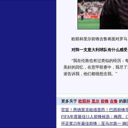
欧联杯里尔前锋吉鲁将面对罗马，
对阵一支意大利球队有什么感受
“我在伦敦也有过类似的经历：每
美好的回忆，在意甲联赛中，我尽了
迷告诉我，他们都很想念我。”
更多关于
欧联杯
里尔
前锋
吉鲁
的新
官宣！恩德里克租借里昂！巴西前锋
FIFA年度最佳11人前锋候选：梅西、
环足奖25年最佳前锋：亚马尔第一 姆