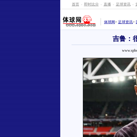
首页
-
即时比分
-
直播
-
足球资讯
-
体球网
>
足球资讯
>
吉鲁：
www.spbo