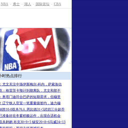
NBA
-
勇士
-
湖人
-
国际篮坛
-
CBA
4小时热点排行
：尤文关注中场伊斯梅尔-科内，萨索洛估
克：格雷茨卡预计到期离队，尤文和那不
：奥塔门迪符合巴萨的短期需求，但穆里
！辽宁铁人官宣一笔重量级签约，迪力穆
制胜10-0双杀76人 恩比德31+5武切三分超乔
已准备好在冬窗积极运作，出现合适机会
杀鹈鹕 布克30+9+5 锡安20+8+6马威24+13