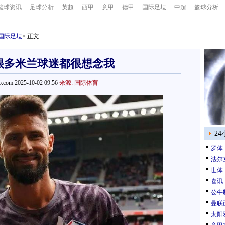
篮球资讯
-
足球分析
-
英超
-
西甲
-
意甲
-
德甲
-
国际足坛
-
中超
-
篮球分析
-
国际足坛
> 正文
很多米兰球迷都很想念我
.com 2025-10-02 09:56
来源: 国际体育
2
罗体
法尔
世体
喜讯
公牛
曼联
太阳双