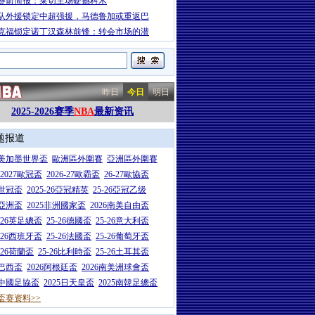
赛前简报：莱切主场硬撼科木
队外援锁定中超强援，马德鲁加或重返巴
克福锁定诺丁汉森林前锋：转会市场的潜
昨日
今日
明日
2025-2026赛季
NBA
最新资讯
题报道
26美加墨世界盃
歐洲區外圍賽
亞洲區外圍賽
6-2027歐冠盃
2026-27歐霸盃
26-27歐協盃
5世冠盃
2025-26亞冠精英
25-26亞冠乙级
7亞洲盃
2025非洲國家盃
2026南美自由盃
5-26英足總盃
25-26德國盃
25-26意大利盃
5-26西班牙盃
25-26法國盃
25-26葡萄牙盃
5-26荷蘭盃
25-26比利時盃
25-26土耳其盃
6巴西盃
2026阿根廷盃
2026南美洲球會盃
6中國足協盃
2025日天皇盃
2025南韓足總盃
盃赛资料>>