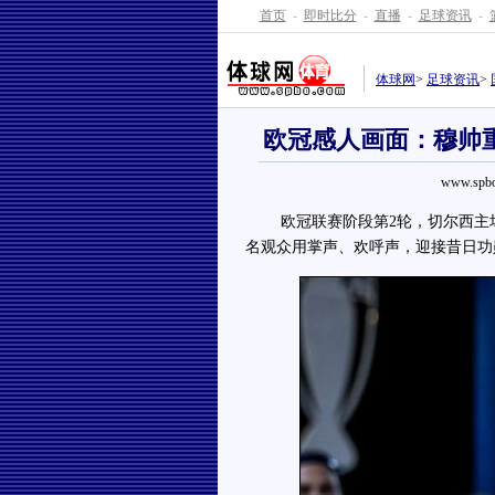
首页
-
即时比分
-
直播
-
足球资讯
-
体球网
>
足球资讯
>
欧冠感人画面：穆帅重
www.spbo
欧冠联赛阶段第2轮，切尔西主场1-
名观众用掌声、欢呼声，迎接昔日功