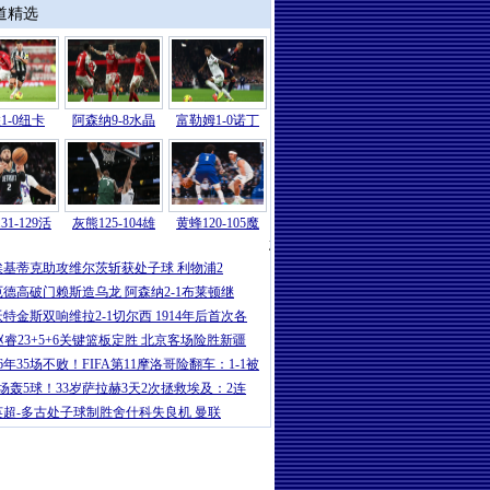
道精选
1-0纽卡
阿森纳9-8水晶
富勒姆1-0诺丁
31-129活
灰熊125-104雄
黄蜂120-105魔
意甲
|
卡卢卢破门伊尔迪兹建功 尤文2-
埃基蒂克助攻维尔茨斩获处子球 利物浦2
厄德高破门赖斯造乌龙 阿森纳2-1布莱顿继
沃特金斯双响维拉2-1切尔西 1914年后首次各
赵睿23+5+6关键篮板定胜 北京客场险胜新疆
16年35场不败！FIFA第11摩洛哥险翻车：1-1被
5场轰5球！33岁萨拉赫3天2次拯救埃及：2连
英超-多古处子球制胜舍什科失良机 曼联