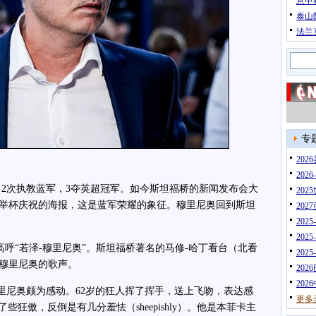
意甲
泰山
法兰
专
20
202
次执教蓝军，3夺英超冠军。如今斯坦福桥的新闻发布会大
202
举杯庆祝的海报，这是蓝军荣耀的象征。穆里尼奥回到斯坦
202
202
202
呼“若泽-穆里尼奥”。斯坦福桥著名的马修-哈丁看台（北看
202
穆里尼奥的歌声。
202
202
尼奥颇为感动。62岁的狂人挥了挥手，送上飞吻，表达感
更多
些狂傲，反倒是有几分羞怯（sheepishly）。他是本菲卡主