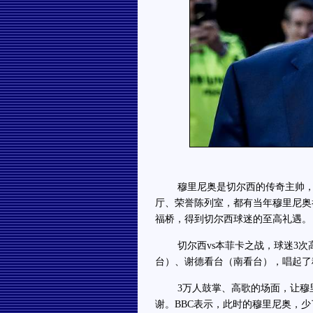
穆里尼奥是切尔西的传奇主帅，2
厅、荣誉陈列室，都有当年穆里尼奥
福桥，得到切尔西球迷的至高礼遇。
切尔西vs本菲卡之战，球迷3次高
台）、谢德看台（南看台），唱起了
3万人鼓掌、高歌的场面，让穆里
谢。BBC表示，此时的穆里尼奥，少了