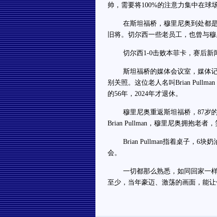
帅，需要将100%的注意力集中在球
在斯坦福桥，穆里尼奥到处都是熟
旧将。切尔西一些老员工，也曾与穆
切尔西1-0击败本菲卡，赛后新
斯坦福桥的媒体会议室，媒体记者
别关照。这位老人名叫Brian Pul
的56年，2024年才退休。
穆里尼奥重返斯坦福桥，87岁的Bri
Brian Pullman，穆里尼奥拥抱
Brian Pullman指着桌子，
会。
一切都那么熟悉，如同回家一样。
至少，当年豪迈、激荡的画面，能让