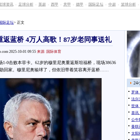
篮球资讯
-
足球分析
-
英超
-
西甲
-
意甲
-
德甲
-
国际足坛
-
中超
-
篮球分析
-
国际足坛
> 正文
返蓝桥 4万人高歌！87岁老同事送礼
.com 2025-10-01 09:55
来源: 国际体育
0击败本菲卡。62岁的穆里尼奥重返斯坦福桥，现场38636
勋回家。穆里尼奥输球了，但依旧带着笑容离开蓝桥……
2
罗体
法尔
世体
喜讯
公牛
曼联
太阳双