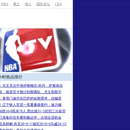
NBA
-
勇士
-
湖人
-
国际篮坛
-
CBA
4小时热点排行
：尤文关注中场伊斯梅尔-科内，萨索洛估
克：格雷茨卡预计到期离队，尤文和那不
：奥塔门迪符合巴萨的短期需求，但穆里
！辽宁铁人官宣一笔重量级签约，迪力穆
制胜10-0双杀76人 恩比德31+5武切三分超乔
已准备好在冬窗积极运作，出现合适机会
杀鹈鹕 布克30+9+5 锡安20+8+6马威24+13