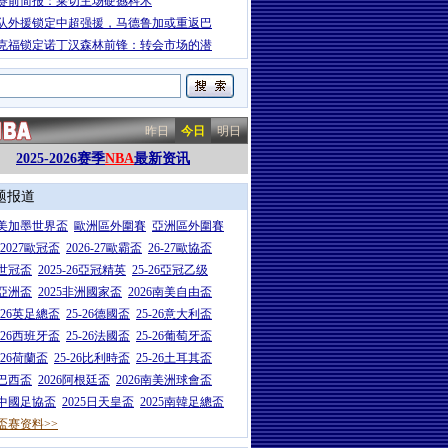
赛前简报：莱切主场硬撼科木
队外援锁定中超强援，马德鲁加或重返巴
克福锁定诺丁汉森林前锋：转会市场的潜
昨日
今日
明日
2025-2026赛季
NBA
最新资讯
题报道
26美加墨世界盃
歐洲區外圍賽
亞洲區外圍賽
6-2027歐冠盃
2026-27歐霸盃
26-27歐協盃
5世冠盃
2025-26亞冠精英
25-26亞冠乙级
7亞洲盃
2025非洲國家盃
2026南美自由盃
5-26英足總盃
25-26德國盃
25-26意大利盃
5-26西班牙盃
25-26法國盃
25-26葡萄牙盃
5-26荷蘭盃
25-26比利時盃
25-26土耳其盃
6巴西盃
2026阿根廷盃
2026南美洲球會盃
6中國足協盃
2025日天皇盃
2025南韓足總盃
盃赛资料>>