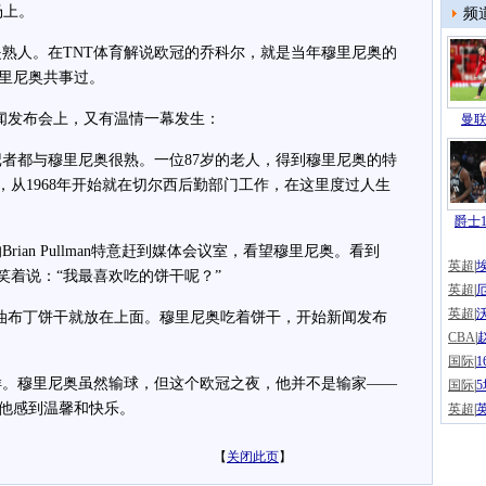
场上。
频
人。在TNT体育解说欧冠的乔科尔，就是当年穆里尼奥的
里尼奥共事过。
闻发布会上，又有温情一幕发生：
曼联
都与穆里尼奥很熟。一位87岁的老人，得到穆里尼奥的特
lman，从1968年开始就在切尔西后勤部门工作，在这里度过人生
爵士1
an Pullman特意赶到媒体会议室，看望穆里尼奥。看到
英超
|
老者，笑着说：“我最喜欢吃的饼干呢？”
英超
|
英超
|
6块奶油布丁饼干就放在上面。穆里尼奥吃着饼干，开始新闻发布
CBA
|
国际
|
穆里尼奥虽然输球，但这个欧冠之夜，他并不是输家——
国际
|
他感到温馨和快乐。
英超
|
【
关闭此页
】