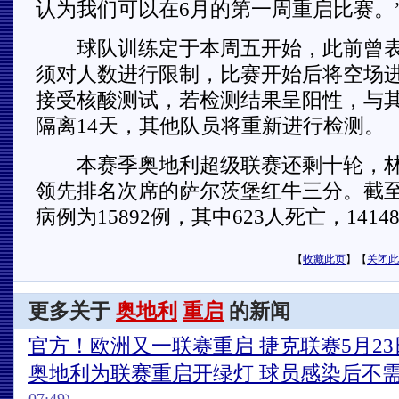
认为我们可以在6月的第一周重启比赛。
球队训练定于本周五开始，此前曾表
须对人数进行限制，比赛开始后将空场
接受核酸测试，若检测结果呈阳性，与
隔离14天，其他队员将重新进行检测。
本赛季奥地利超级联赛还剩十轮，林
领先排名次席的萨尔茨堡红牛三分。截
病例为15892例，其中623人死亡，141
【
收藏此页
】【
关闭此
更多关于
奥地利
重启
的新闻
官方！欧洲又一联赛重启 捷克联赛5月2
奥地利为联赛重启开绿灯 球员感染后不