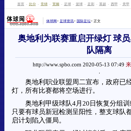
首页
-
比分
-
竞猜
-
宽频
-
足球
-
篮球
-
足彩
-
英超
-
西甲
-
意甲
体球网
>
足球资讯
>
国际足坛
> 正文
奥地利为联赛重启开绿灯 球
队隔离
http://www.spbo.com 2020-05-13 07:49
来
奥地利职业联盟周二宣布，政府已经
灯，所有比赛都将空场进行。
奥地利甲级球队4月20日恢复分组训
只要有球员新冠检测呈阳性，整支球队都
启计划陷入僵局。