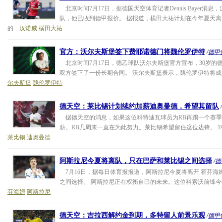
北京时间7月17日，据德国天空体育记者Dennis Bayer消
队，他已收到德甲报价。 据报道，横田大祐计划在今年夏天
的...
汉诺威
横田大祐
官方：沃尔夫斯堡签下费耶诺德门将魏伦罗伊特
/
德甲
北京时间7月17日，德乙球队沃尔夫斯堡官方宣布，30岁的
双方签下了一份长期合同。 沃尔夫斯堡表示，魏伦罗伊特将成为
尔夫斯堡
魏伦罗伊特
德天空：莱比锡计划续约加薪迪奥曼德，希望其留队
/
据德天空的消息，如果这位科特迪瓦球员为RB再踢一个赛季
薪。RB几周来一直在为此努力。莱比锡希望留住这位边锋。 19
莱比锡
迪奥曼德
阿斯拉尼今夏将离队，只在巴萨和莱比锡之间选择
/
德
7月16日，据每日体育报报道，阿斯拉尼今夏将离开 霍芬海
之间选择。 阿斯拉尼正在权衡自己的未来。这位科索沃前锋今年
芬海姆
阿斯拉尼
德天空：吉拉西解约金到期，多特留人前景乐观
/
德甲