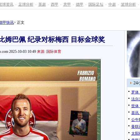
篮球资讯
-
足球分析
-
英超
-
西甲
-
意甲
-
德甲
-
国际足坛
-
中超
-
篮球分析
-
德甲快讯
> 正文
比姆巴佩 纪录对标梅西 目标金球奖
.com 2025-10-03 10:49
来源: 国际体育
2
罗体
法尔
世体
喜讯
公牛
曼联
太阳双