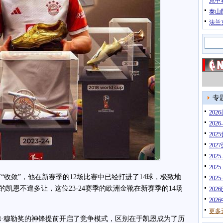
意甲
泰山
法兰
专
20
202
202
202
202
202
敛”，他在新赛季的12场比赛中已经打进了14球，极致地
202
凯恩不遑多让，这位23-24赛季的欧洲金靴在新赛季的14场
202
202
更多
穆勒奖的神锋提前开启了竞争模式，区别在于凯恩成为了历