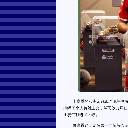
上赛季的欧洲金靴姆巴佩并没有“收
演绎了个人英雄主义，然而效力拜仁的
比赛中打进了20球。
毋庸置疑，两位曾一同荣获盖德·