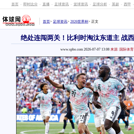
首页
-
即时比分
-
直播
-
足球资讯
-
篮球资讯
-
足球分析
-
英超
-
西甲
-
首页
>
足球资讯
>
2026世界杯
> 正文
绝处连闯两关！比利时淘汰东道主 战
www.spbo.com 2026-07-07 13:08
来源: 国际体育