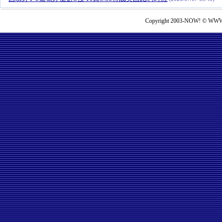
Copyright 2003-NOW! © WWW