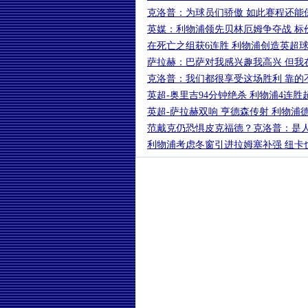
克洛普：为球员们骄傲 如此赛程还能
英媒：利物浦领先贝林厄姆争夺战 标价
在死亡之组获6连胜 利物浦创造英超
萨拉赫：巴萨对我感兴趣我高兴 但我
克洛普：我们都很享受这场胜利 靠的
英超-奥里吉94分钟绝杀 利物浦4连
英超-萨拉赫双响 亨德森传射 利物浦德
范戴克仍恐惧皮克福德？克洛普：是
利物浦考虑冬窗引进拉姆塞补强 纽卡