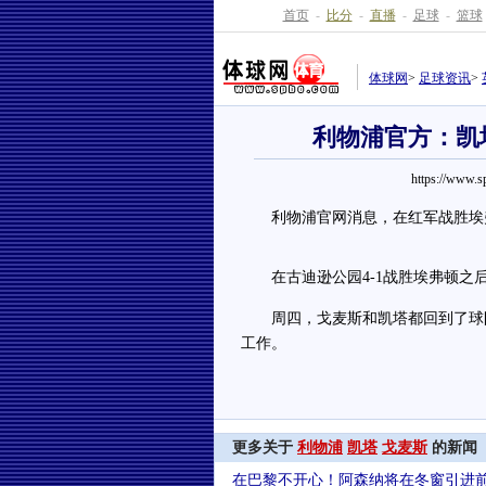
首页
-
比分
-
直播
-
足球
-
篮球
体球网
>
足球资讯
>
利物浦官方：凯
https://www.
利物浦官网消息，在红军战胜埃弗
在古迪逊公园4-1战胜埃弗顿之后
周四，戈麦斯和凯塔都回到了球队
工作。
更多关于
利物浦
凯塔
戈麦斯
的新闻
在巴黎不开心！阿森纳将在冬窗引进