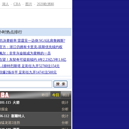
-
湖人
-
CBA
-
图片
-
2020欧洲杯
4小时热点排行
A总决赛赔率:雷霆呈一边倒 SGA比肩詹姆斯?
A官方：浙江仍拥有卡里克-琼斯优先续约权
佩尔：非常兴奋能成为黄蜂的一员
望！东契奇可提前续约 4年2.23亿/3年1.6亿
-1腓特烈斯塔 足彩任九开52760注154元
联爆2场冷平 足彩任九开14741注569元
昨日
今日
明日
01-115 火箭
统计
胜掘金
分析
96-112 塞爾特人
统计
擒猛龙迎2连胜
分析