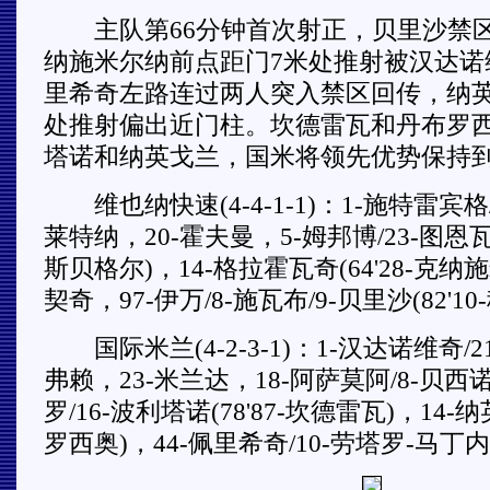
主队第66分钟首次射正，贝里沙禁区
纳施米尔纳前点距门7米处推射被汉达诺
里希奇左路连过两人突入禁区回传，纳英
处推射偏出近门柱。坎德雷瓦和丹布罗
塔诺和纳英戈兰，国米将领先优势保持
维也纳快速(4-4-1-1)：1-施特雷宾格/
莱特纳，20-霍夫曼，5-姆邦博/23-图恩瓦
斯贝格尔)，14-格拉霍瓦奇(64'28-克纳
契奇，97-伊万/8-施瓦布/9-贝里沙(82'10
国际米兰(4-2-3-1)：1-汉达诺维奇/2
弗赖，23-米兰达，18-阿萨莫阿/8-贝西
罗/16-波利塔诺(78'87-坎德雷瓦)，14-纳
罗西奥)，44-佩里希奇/10-劳塔罗-马丁