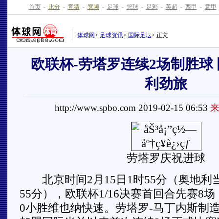
首页
-
比分
-
竞猜
-
宽频
-
足球
-
篮球
-
足彩
-
英超
-
西甲
-
意甲
体球网
>
足球资讯
>
国际足坛
> 正文
欧联杯-劳塔罗连续2场制胜球
利劲旅
http://www.spbo.com 2019-02-15 06:53
来
劳塔罗庆祝进球
北京时间2月15日1时55分（奥地利当
55分），欧联杯1/16决赛首回合先赛8
0小胜维也纳快速。劳塔罗-马丁内斯制