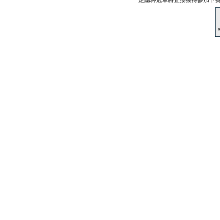
足總杯冠軍將直接獲得參加下