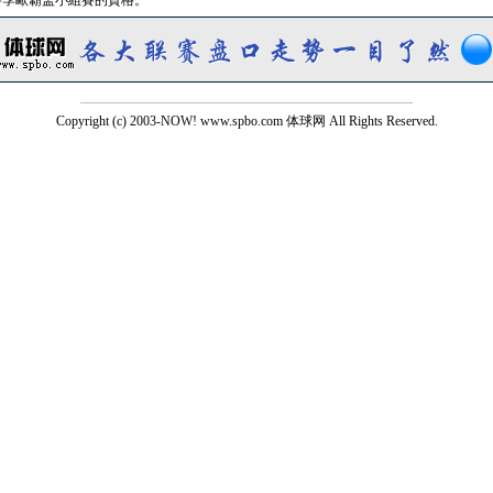
賽季歐霸盃小組賽的資格。
Copyright (c) 2003-NOW! www.spbo.com 体球网 All Rights Reserved.