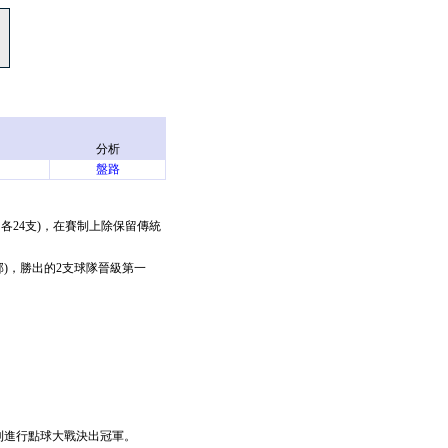
分析
盤路
英乙各24支)，在賽制上除保留傳統
)，勝出的2支球隊晉級第一
，則進行點球大戰決出冠軍。