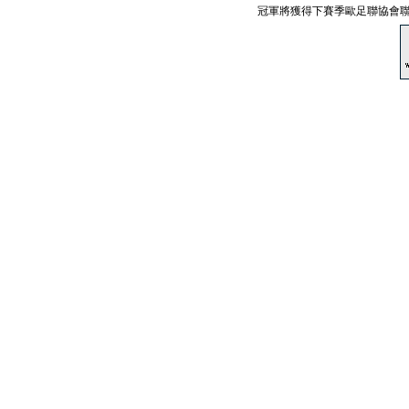
冠軍將獲得下賽季歐足聯協會聯