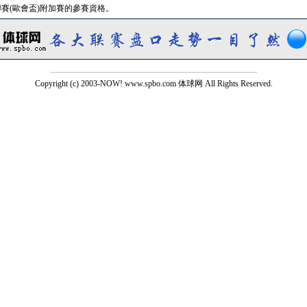
賽(歐會盃)附加賽的參賽資格。
Copyright (c) 2003-NOW! www.spbo.com 体球网 All Rights Reserved.