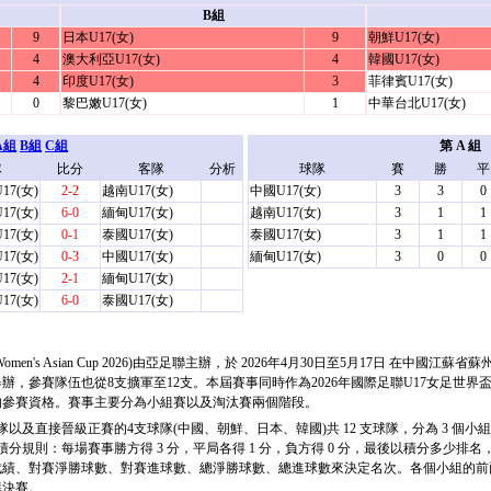
B組
9
日本U17(女)
9
朝鮮U17(女)
4
澳大利亞U17(女)
4
韓國U17(女)
4
印度U17(女)
3
菲律賓U17(女)
0
黎巴嫩U17(女)
1
中華台北U17(女)
A組
B組
C組
第 A 組
隊
比分
客隊
分析
球隊
賽
勝
平
17(女)
2-2
越南U17(女)
中國U17(女)
3
3
0
17(女)
6-0
緬甸U17(女)
越南U17(女)
3
1
1
17(女)
0-1
泰國U17(女)
泰國U17(女)
3
1
1
17(女)
0-3
中國U17(女)
緬甸U17(女)
3
0
0
17(女)
2-1
緬甸U17(女)
17(女)
6-0
泰國U17(女)
7 Women's Asian Cup 2026)由亞足聯主辦，於 2026年4月30日至5月17日 在中國
辦，參賽隊伍也從8支擴軍至12支。本屆賽事同時作為2026年國際足聯U17女足世
的參賽資格。賽事主要分為小組賽以及淘汰賽兩個階段。
以及直接晉級正賽的4支球隊(中國、朝鮮、日本、韓國)共 12 支球隊，分為 3 個小組
分規則：每場賽事勝方得 3 分，平局各得 1 分，負方得 0 分，最後以積分多少排
成績、對賽淨勝球數、對賽進球數、總淨勝球數、總進球數來決定名次。各個小組的前
凖決賽。