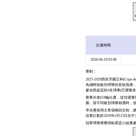
比賽時間
2026-04-19 03:00
賽制：
2025-2026西班牙國王杯(C
為減輕低級別球隊的差旅負擔
參加西超盃的4支球隊(巴塞隆
賽事共進行8輪比賽，從預選賽
勝。當不同級別球隊相遇時，
準決賽採用主客場兩回合制，總
決賽計劃於2026年4月25日
冠軍球隊將獲得歐霸盃小組賽參