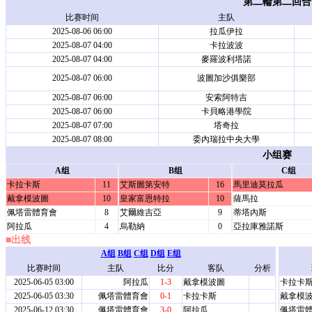
第二輪第二回合
比赛时间
主队
2025-08-06 06:00
拉瓜伊拉
2025-08-07 04:00
卡拉波波
2025-08-07 04:00
麥羅波利塔諾
2025-08-07 06:00
波圖加沙俱樂部
2025-08-07 06:00
安索阿特吉
2025-08-07 06:00
卡貝略港學院
2025-08-07 07:00
塔奇拉
2025-08-07 08:00
委內瑞拉中央大學
小组赛
A组
B组
C组
卡拉卡斯
11
艾斯圖第安特
16
馬里迪莫拉瓜
戴拿模波圖
10
皇家富恩特拉
10
薩馬拉
佩塔雷體育會
8
艾爾維吉亞
9
蒂塔內斯
阿拉瓜
4
烏勒納
0
亞拉庫雅諾斯
■出线
A组
B组
C组
D组
E组
比赛时间
主队
比分
客队
分析
2025-06-05 03:00
阿拉瓜
1-3
戴拿模波圖
卡拉卡
2025-06-05 03:30
佩塔雷體育會
0-1
卡拉卡斯
戴拿模
2025-06-12 03:30
佩塔雷體育會
3-0
阿拉瓜
佩塔雷