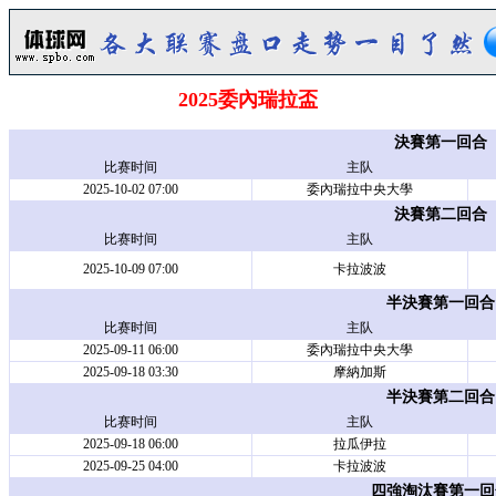
2025委內瑞拉盃
決賽第一回合
比赛时间
主队
2025-10-02 07:00
委內瑞拉中央大學
決賽第二回合
比赛时间
主队
2025-10-09 07:00
卡拉波波
半決賽第一回合
比赛时间
主队
2025-09-11 06:00
委內瑞拉中央大學
2025-09-18 03:30
摩納加斯
半決賽第二回合
比赛时间
主队
2025-09-18 06:00
拉瓜伊拉
2025-09-25 04:00
卡拉波波
四強淘汰賽第一回