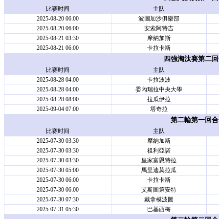
比赛时间
主队
2025-08-20 06:00
波圖加沙俱樂部
2025-08-20 06:00
安索阿特吉
2025-08-21 03:30
摩納加斯
2025-08-21 06:00
卡拉卡斯
四強淘汰賽第二回
比赛时间
主队
2025-08-28 04:00
卡拉波波
2025-08-28 04:00
委內瑞拉中央大學
2025-08-28 08:00
拉瓜伊拉
2025-09-04 07:00
塔奇拉
第二輪第一回合
比赛时间
主队
2025-07-30 03:30
摩納加斯
2025-07-30 03:30
祖利亞諾
2025-07-30 03:30
皇家富恩特拉
2025-07-30 05:00
馬里迪莫拉瓜
2025-07-30 06:00
卡拉卡斯
2025-07-30 06:00
艾斯圖第安特
2025-07-30 07:30
戴拿模波圖
2025-07-31 05:30
巴基西梅