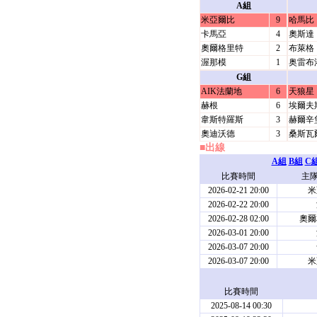
A組
米亞爾比
9
哈馬比
卡馬亞
4
奧斯達
奧爾格里特
2
布萊格
渥那模
1
奥雷布
G組
AIK法蘭地
6
天狼星
赫根
6
埃爾夫
韋斯特羅斯
3
赫爾辛
奧迪沃德
3
桑斯瓦
■出線
A組
B組
C
比賽時間
主
2026-02-21 20:00
米
2026-02-22 20:00
2026-02-28 02:00
奧爾
2026-03-01 20:00
2026-03-07 20:00
2026-03-07 20:00
米
比賽時間
2025-08-14 00:30