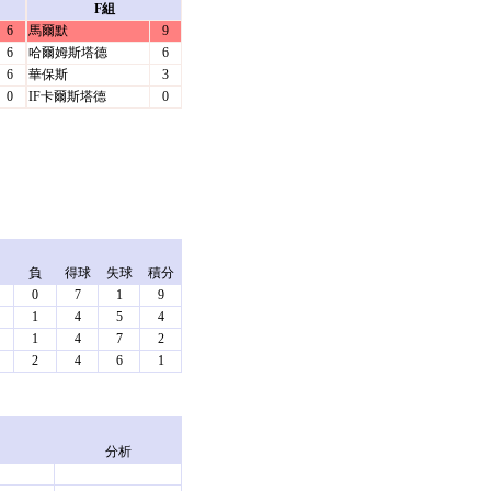
F組
6
馬爾默
9
6
哈爾姆斯塔德
6
6
華保斯
3
0
IF卡爾斯塔德
0
負
得球
失球
積分
0
7
1
9
1
4
5
4
1
4
7
2
2
4
6
1
分析