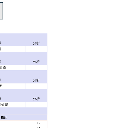
隊
分析
繩
隊
分析
青森
隊
分析
斯
隊
分析
岡仙鶴
B組
17