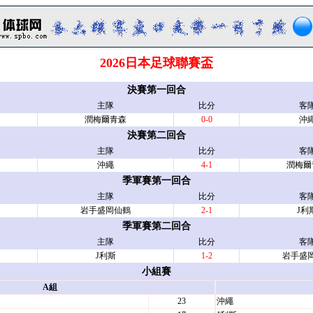
2026日本足球聯賽盃
決賽第一回合
主隊
比分
客
潤梅爾青森
0-0
沖
決賽第二回合
主隊
比分
客
沖繩
4-1
潤梅爾
季軍賽第一回合
主隊
比分
客
岩手盛岡仙鶴
2-1
J利
季軍賽第二回合
主隊
比分
客
J利斯
1-2
岩手盛
小組賽
A組
23
沖繩