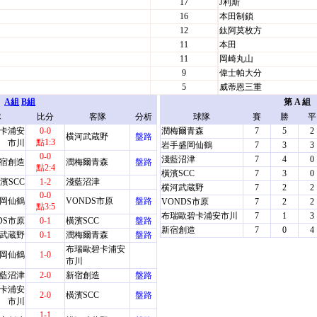
17
J利斯
16
本田制鎖
12
鈦阿莫枚方
11
本田
11
岡崎丸山
9
偉士帕大分
5
威蒂恩三重
A組
B組
第 A 組
隊
比分
客隊
分析
球隊
賽
勝
平
卡浦安
0-0
潤梅爾青森
7
5
2
横河武蔵野
盤路
點1:3
市川
岩手盛岡仙鶴
7
3
3
0-0
淺藍沼津
7
4
0
宿創造
潤梅爾青森
盤路
點2:4
橫濱SCC
7
3
0
濱SCC
1-2
淺藍沼津
横河武蔵野
7
2
2
0-0
岡仙鶴
VONDS市原
盤路
VONDS市原
7
2
2
點3:5
布瑞歐碧卡浦安市川
7
1
3
DS市原
0-1
橫濱SCC
盤路
新宿創造
7
0
4
武蔵野
0-1
潤梅爾青森
盤路
布瑞歐碧卡浦安
岡仙鶴
1-0
市川
藍沼津
2-0
新宿創造
盤路
卡浦安
2-0
橫濱SCC
盤路
市川
1-1