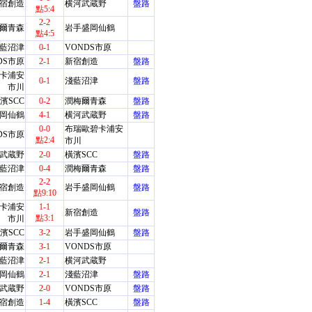
宿創造
横河武蔵野
盤路
點5:4
2-2
爾青森
岩手盛岡仙鶴
點4:5
藍沼津
0-1
VONDS市原
DS市原
2-1
新宿創造
盤路
卡浦安
0-1
淺藍沼津
盤路
市川
濱SCC
0-2
潤梅爾青森
盤路
岡仙鶴
4-1
横河武蔵野
盤路
0-0
布瑞歐碧卡浦安
DS市原
點2:4
市川
武蔵野
2-0
橫濱SCC
盤路
藍沼津
0-4
潤梅爾青森
盤路
2-2
宿創造
岩手盛岡仙鶴
盤路
點9:10
卡浦安
1-1
新宿創造
盤路
點3:1
市川
濱SCC
3-2
岩手盛岡仙鶴
盤路
爾青森
3-1
VONDS市原
藍沼津
2-1
横河武蔵野
岡仙鶴
2-1
淺藍沼津
盤路
武蔵野
2-0
VONDS市原
盤路
宿創造
1-4
橫濱SCC
盤路