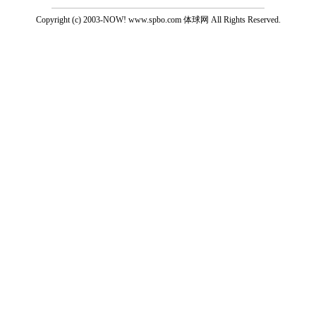
Copyright (c) 2003-NOW! www.spbo.com 体球网 All Rights Reserved.