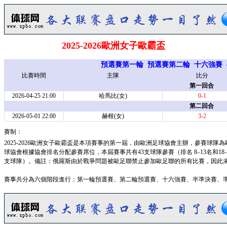
2025-2026歐洲女子歐霸盃
預選賽第一輪
預選賽第二輪
十六強賽
比賽時間
主隊
比分
第一回合
2026-04-25 21:00
哈馬比(女)
0-1
第二回合
2026-05-01 22:00
赫根(女)
3-2
賽制：
2025-2026歐洲女子歐霸盃是本項賽事的第一屆，由歐洲足球協會主辦，參賽球
球協會根據協會排名分配參賽席位，本屆賽事共有43支球隊參賽（排名 8–13名和18
支球隊）。備註：俄羅斯由於戰爭問題被歐足聯禁止參加歐足聯的所有比賽，因此
賽事共分為六個階段進行：第一輪預選賽、第二輪預選賽、十六強賽、半準決賽、