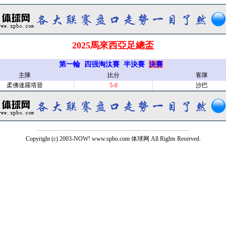
2025馬來西亞足總盃
第一輪
四强淘汰賽
半決賽
決賽
主隊
比分
客隊
柔佛達羅塔晉
5-0
沙巴
Copyright (c) 2003-NOW! www.spbo.com 体球网 All Rights Reserved.