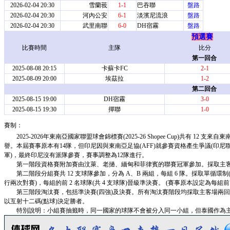
2026-02-04 20:30
雪蘭莪
1-1
巴吞聯
盤路
2026-02-04 20:30
河內公安
6-1
淡濱尼流浪
盤路
2026-02-04 20:30
武里南聯
6-0
DH宿霧
盤路
預選賽
比賽時間
主隊
比分
第一回合
2025-08-08 20:15
卡蘇卡FC
2-1
2025-08-09 20:00
埃茲拉
1-2
第二回合
2025-08-15 19:00
DH宿霧
3-0
2025-08-15 19:30
撣聯
1-0
賽制：
2025-2026年東南亞國家聯盟球會錦標賽(2025-26 Shopee Cup)共有 12
譽。本屆賽事原本有14隊，但印尼因與東南亞足協(AFF)就參賽資格產生爭議(印尼
軍)，最終印尼沒有派隊參賽，賽事調整為12隊進行。
第一階段資格賽附加賽由汶萊、老撾、緬甸和菲律賓的聯賽冠軍參加。採取主客
第二階段分組賽共 12 支球隊參加，分為 A、B 兩組，每組 6 隊。採取單循環
行兩次對賽)，每組的前 2 名球隊(共 4 支球隊)晉級準決賽。 (賽事原本設定為
第三階段淘汰賽，包括準決賽(四強)及決賽。所有淘汰賽階段均採取主客場兩回
以互射十二碼(點球)決定勝者。
特別說明：小組賽抽籤時，同一國家的球隊不會被分入同一小組，但泰國作為主