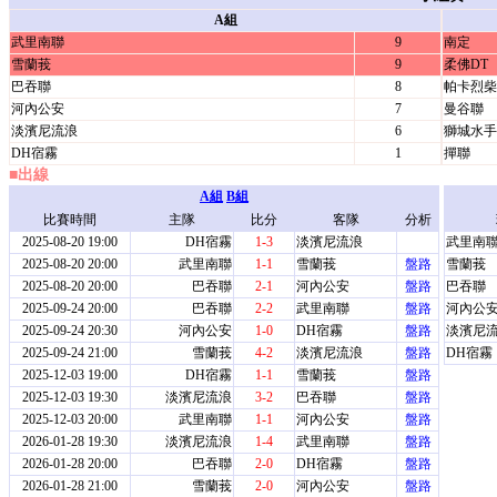
A組
武里南聯
9
南定
雪蘭莪
9
柔佛DT
巴吞聯
8
帕卡烈柴
河內公安
7
曼谷聯
淡濱尼流浪
6
獅城水手
DH宿霧
1
撣聯
■出線
A組
B組
比賽時間
主隊
比分
客隊
分析
2025-08-20 19:00
DH宿霧
1-3
淡濱尼流浪
武里南
2025-08-20 20:00
武里南聯
1-1
雪蘭莪
盤路
雪蘭莪
2025-08-20 20:00
巴吞聯
2-1
河內公安
盤路
巴吞聯
2025-09-24 20:00
巴吞聯
2-2
武里南聯
盤路
河內公
2025-09-24 20:30
河內公安
1-0
DH宿霧
盤路
淡濱尼
2025-09-24 21:00
雪蘭莪
4-2
淡濱尼流浪
盤路
DH宿霧
2025-12-03 19:00
DH宿霧
1-1
雪蘭莪
盤路
2025-12-03 19:30
淡濱尼流浪
3-2
巴吞聯
盤路
2025-12-03 20:00
武里南聯
1-1
河內公安
盤路
2026-01-28 19:30
淡濱尼流浪
1-4
武里南聯
盤路
2026-01-28 20:00
巴吞聯
2-0
DH宿霧
盤路
2026-01-28 21:00
雪蘭莪
2-0
河內公安
盤路