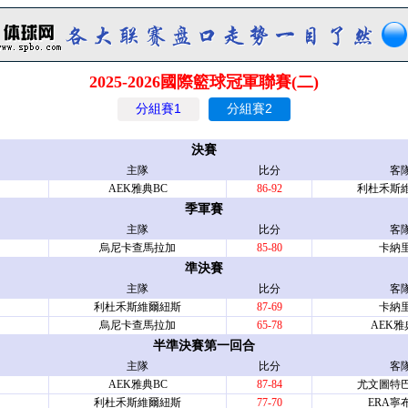
2025-2026國際籃球冠軍聯賽(二)
分組賽1
分組賽2
決賽
主隊
比分
客
AEK雅典BC
86-92
利杜禾斯
季軍賽
主隊
比分
客
烏尼卡查馬拉加
85-80
卡納
準決賽
主隊
比分
客
利杜禾斯維爾紐斯
87-69
卡納
烏尼卡查馬拉加
65-78
AEK雅
半準決賽第一回合
主隊
比分
客
AEK雅典BC
87-84
尤文圖特
利杜禾斯維爾紐斯
77-70
ERA寧