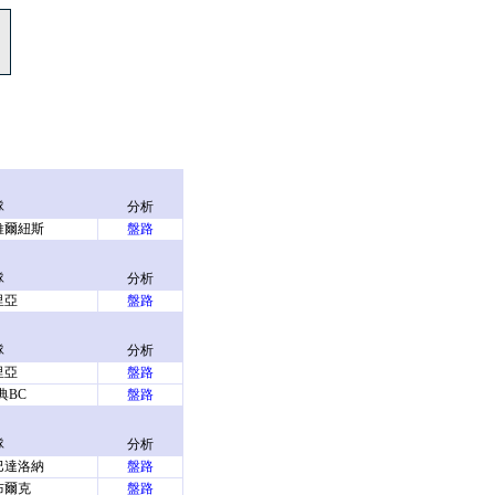
隊
分析
維爾紐斯
盤路
隊
分析
里亞
盤路
隊
分析
里亞
盤路
典BC
盤路
隊
分析
巴達洛納
盤路
布爾克
盤路