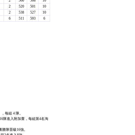
2
560
508
10
2
520
501
10
2
538
527
10
6
511
593
6
H），每組 4 隊。
6隊進入附加賽，每組第4名淘
獲勝隊晉級16強。