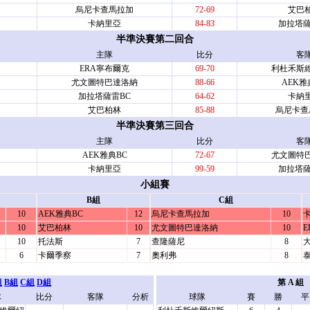
烏尼卡查馬拉加
72-69
艾巴
卡納里亞
84-83
加拉塔薩
半準決賽第二回合
主隊
比分
客
ERA寧布爾克
69-70
利杜禾斯
尤文圖特巴達洛納
88-66
AEK雅
加拉塔薩雷BC
64-62
卡納
艾巴柏林
85-88
烏尼卡查
半準決賽第三回合
主隊
比分
客
AEK雅典BC
72-67
尤文圖特
卡納里亞
99-59
加拉塔薩
小組賽
B組
C組
10
AEK雅典BC
12
烏尼卡查馬拉加
10
10
艾巴柏林
10
尤文圖特巴達洛納
10
10
托法斯
7
查隆薩尼
8
6
卡爾季察
7
奧利弗
8
組
B組
C組
D組
第 A 組
隊
比分
客隊
分析
球隊
賽
勝
平