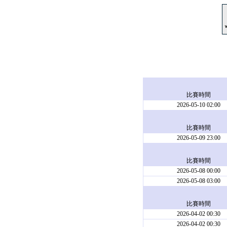
比賽時間
2026-05-10 02:00
比賽時間
2026-05-09 23:00
比賽時間
2026-05-08 00:00
2026-05-08 03:00
比賽時間
2026-04-02 00:30
2026-04-02 00:30