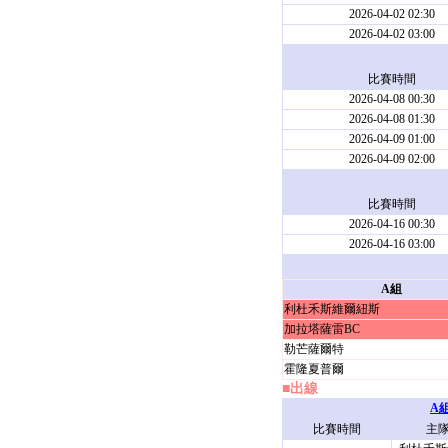
2026-04-02 02:30
2026-04-02 03:00
比賽時間
2026-04-08 00:30
2026-04-08 01:30
2026-04-09 01:00
2026-04-09 02:00
比賽時間
2026-04-16 00:30
2026-04-16 03:00
A組
利杜禾斯維爾紐斯
加拉塔薩雷BC
勒芒薩爾特
霍隆夏普爾
■出線
A
比賽時間
主