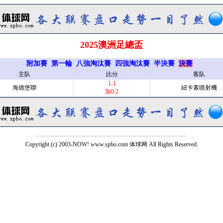
2025澳洲足總盃
附加賽
第一輪
八強淘汰賽
四強淘汰賽
半決賽
決賽
主队
比分
客队
1-1
海德堡聯
紐卡素噴射機
加0:2
Copyright (c) 2003-NOW! www.spbo.com 体球网 All Rights Reserved.