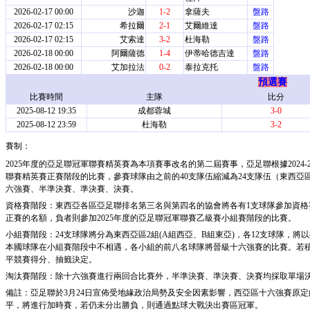
2026-02-17 00:00
沙迦
1-2
拿薩夫
盤路
2026-02-17 02:15
希拉爾
2-1
艾爾維達
盤路
2026-02-17 02:15
艾索達
3-2
杜海勒
盤路
2026-02-18 00:00
阿爾薩德
1-4
伊蒂哈德吉達
盤路
2026-02-18 00:00
艾加拉法
0-2
泰拉克托
盤路
預選賽
比賽時間
主隊
比分
2025-08-12 19:35
成都蓉城
3-0
2025-08-12 23:59
杜海勒
3-2
賽制：
2025年度的亞足聯冠軍聯賽精英賽為本項賽事改名的第二屆賽事，亞足聯根據2024-
聯賽精英賽正賽階段的比賽，參賽球隊由之前的40支隊伍縮減為24支隊伍（東西亞
六強賽、半準決賽、準決賽、決賽。
資格賽階段：東西亞各區亞足聯排名第三名與第四名的協會將各有1支球隊參加資格賽
正賽的名額，負者則參加2025年度的亞足聯冠軍聯賽乙級賽小組賽階段的比賽。
小組賽階段：24支球隊將分為東西亞區2組(A組西亞、B組東亞)，各12支球隊，將
本國球隊在小組賽階段中不相遇，各小組的前八名球隊將晉級十六強賽的比賽。若
平競賽得分、抽籤決定。
淘汰賽階段：除十六強賽進行兩回合比賽外，半準決賽、準決賽、決賽均採取單場
備註：亞足聯於3月24日宣佈受地緣政治局勢及安全因素影響，西亞區十六強賽原定
平，將進行加時賽，若仍未分出勝負，則通過點球大戰決出賽區冠軍。