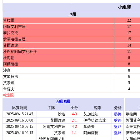
小組賽
A組
希拉爾
22
阿爾艾利吉達
17
泰拉克托
17
伊蒂哈德吉達
15
艾爾維達
14
沙巴柏阿爾艾利杜拜
11
杜海勒
8
阿爾薩德
8
沙迦
8
艾加拉法
6
艾索達
5
拿薩夫
4
■出線
A組
B組
比賽時間
主隊
比分
客隊
分析
2025-09-15 21:45
沙迦
4-3
艾加拉法
盤路
希拉爾
2025-09-16 00:00
艾爾維達
2-1
伊蒂哈德吉達
盤路
阿爾艾
2025-09-16 02:15
阿爾艾利吉達
4-2
拿薩夫
盤路
泰拉克
2025-09-16 02:15
艾索達
1-1
阿爾薩德
盤路
伊蒂哈
沙巴柏阿爾艾利
艾爾維