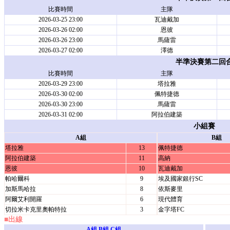
比賽時間
主隊
2026-03-25 23:00
瓦迪戴加
2026-03-26 02:00
恩彼
2026-03-26 23:00
馬薩雷
2026-03-27 02:00
澤德
半準決賽第二回
比賽時間
主隊
2026-03-29 23:00
塔拉雅
2026-03-30 02:00
佩特捷德
2026-03-30 23:00
馬薩雷
2026-03-31 02:00
阿拉伯建築
小組賽
A組
B組
塔拉雅
13
佩特捷德
阿拉伯建築
11
高納
恩彼
10
瓦迪戴加
帕哈爾科
9
埃及國家銀行SC
加斯馬哈拉
8
依斯麥里
阿爾艾利開羅
6
現代體育
切拉米卡克里奧帕特拉
3
金字塔FC
■出線
A組
B組
C組