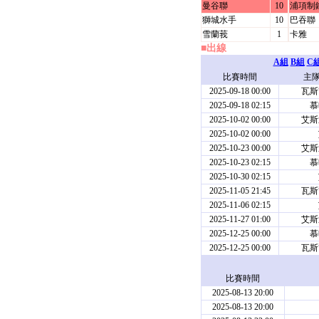
曼谷聯
10
浦項制
獅城水手
10
巴吞聯
雪蘭莪
1
卡雅
■出線
A組
B組
C
比賽時間
主
2025-09-18 00:00
瓦斯
2025-09-18 02:15
慕
2025-10-02 00:00
艾斯
2025-10-02 00:00
2025-10-23 00:00
艾斯
2025-10-23 02:15
慕
2025-10-30 02:15
2025-11-05 21:45
瓦斯
2025-11-06 02:15
2025-11-27 01:00
艾斯
2025-12-25 00:00
慕
2025-12-25 00:00
瓦斯
比賽時間
2025-08-13 20:00
2025-08-13 20:00