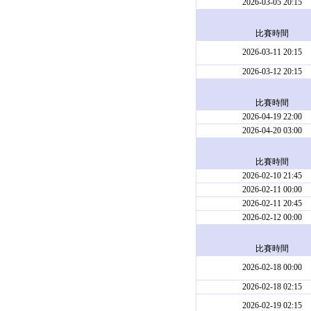
2026-03-05 20:15
比賽時間
2026-03-11 20:15
2026-03-12 20:15
比賽時間
2026-04-19 22:00
2026-04-20 03:00
比賽時間
2026-02-10 21:45
2026-02-11 00:00
2026-02-11 20:45
2026-02-12 00:00
比賽時間
2026-02-18 00:00
2026-02-18 02:15
2026-02-19 02:15