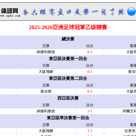
2025-2026亞洲足球冠軍乙级聯賽
總決賽
主隊
比分
客
納撒利雅德
0-1
大阪
東亞區決賽第一回合
主隊
比分
客
大阪飛腳
0-1
曼谷
東亞區決賽第二回合
主隊
比分
客
曼谷聯
0-3
大阪
西亞區決賽
主隊
比分
客
納撒利雅德
5-1
阿爾艾
東亞區準決賽第一回合
主隊
比分
客
大阪飛腳
1-1
拉查布