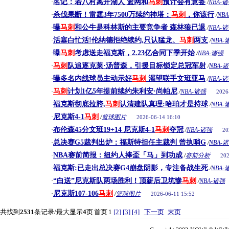
名记：若八村离开湖人 篮网和
马刺
预计会有意签
·
/
NBA-
杀伐果断！雷霆3年7500万续约神塔：
马刺
，你该行
·
/
NB
曝
马刺
和公牛是科林斯的主要竞争者 森林狼已退
·
/
NBA-
活塞白忙活!伦纳德拒绝续约,只认猛龙、
马刺
两支
·
/
NBA-
曝
马刺
考虑送走福克斯，2.23亿合同下季开始
·
/
NBA-诸强
马刺
队追逐克莱·汤普森，引援目标锁定总冠军射
·
/
NBA-
曝多名内线球员主动示好
马刺
渴望联手文班亚马
·
/
NBA-
马刺
计划1亿5年提前续约朱利安·尚帕尼
·
/
NBA-诸强
2026
福克斯彻底拉胯,
马刺
认清建队真理:哈珀才是持球
·
/
NBA-
尼克斯4-1
马刺
·
/
篮球图片
2026-06-14 16:10
布伦森45分文班19+14 尼克斯4-1
马刺
夺冠
·
/
NBA-诸强
20
总决赛G5裁判出炉：福斯特担任主裁判 曾执哨G
·
/
NBA-
NBA赛前简报：纽约人捧盃「马」到功成
·
/
赛前分析
202
福克斯:已走出总决赛G4崩盘阴影，专注备战生死
·
/
NBA-
“白送”尼克斯队两场胜利！顶薪后卫坑惨
马刺
·
/
NBA-诸强
尼克斯107-106
马刺
·
/
篮球图片
2026-06-11 15:52
共找到
2531
条记录/最大显示
4
页
首页
1
[2]
[3]
[4]
下一页
末页