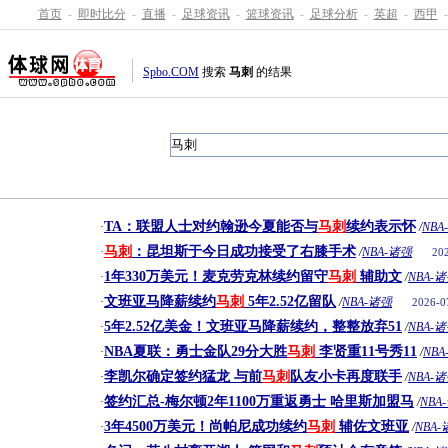
首页
-
即时比分
-
直播
-
足球资讯
-
篮球资讯
-
足球分析
-
英超
-
西甲
-
Spbo.COM
搜索
马刺
的结果
TA：联盟人士对约翰逊今夏能否与
马刺
续约表示怀
·
/
NBA
马刺
：昆坦斯于今日成功接受了右膝手术
·
/
NBA-诸强
20
1年330万美元！麦克劳克林续约留守
马刺
辅助文
·
/
NBA-
文班亚马降薪续约
马刺
5年2.52亿留队
·
/
NBA-诸强
2026-0
5年2.52亿美金！文班亚马降薪续约，整整放弃51
·
/
NBA-
NBA夏联：勇士金队29分大胜
马刺
李贤重11号秀11
·
/
NBA
李凯尔确定签约猛龙 与前
马刺
队友小卡再度联手
·
/
NBA-
签约汇总-梅尔顿2年1100万重返勇士 哈里斯加盟马
·
/
NBA
3年4500万美元！尚帕尼成功续约
马刺
辅佐文班亚
·
/
NBA