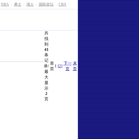
NBA
-
勇士
-
湖人
-
国际篮坛
-
CBA
共
找
到
41
条
记
首
下一
末
录/
1
[2]
页
页
页
最
大
显
示
2
页