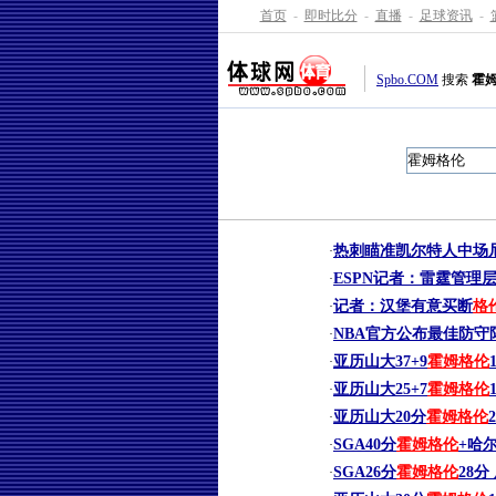
首页
-
即时比分
-
直播
-
足球资讯
-
Spbo.COM
搜索
霍
热刺瞄准凯尔特人中场
·
ESPN记者：雷霆管理
·
记者：汉堡有意买断
格
·
NBA官方公布最佳防守
·
亚历山大37+9
霍姆
格伦
·
亚历山大25+7
霍姆
格伦
·
亚历山大20分
霍姆
格伦
·
SGA40分
霍姆
格伦
+哈
·
SGA26分
霍姆
格伦
28分
·