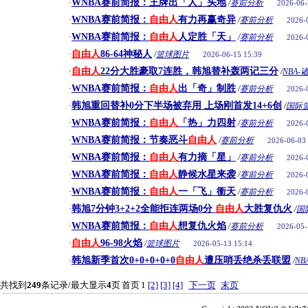
WNBA赛前简报：王牌出「人」头地
·
/
赛前分析
2026-06-
WNBA赛前简报：
自由人
有力再赢奇异
·
/
赛前分析
2026-
WNBA赛前简报：
自由人
人定胜「天」
·
/
赛前分析
2026-
自由人
86-64神秘人
·
/
篮球图片
2026-06-15 15:39
自由人
22分大胜豪取7连胜，韩旭替补轰两记三分
·
/
NBA-
WNBA赛前简报：
自由人
出「奇」制胜
·
/
赛前分析
2026-
韩旭重回替补0分下半场被弃用 上场刚首发14+6创
·
/
国际
WNBA赛前简报：
自由人
「热」力四射
·
/
赛前分析
2026-
WNBA赛前简报：节奏恶斗
自由人
·
/
赛前分析
2026-06-03
WNBA赛前简报：
自由人
有力摘「星」
·
/
赛前分析
2026-
WNBA赛前简报：
自由人
静候水星来袭
·
/
赛前分析
2026-
WNBA赛前简报：
自由人
一「飞」衝天
·
/
赛前分析
2026-
韩旭7分钟3+2+2全能拒连两场0分
自由人
大胜复仇火
·
/
国
WNBA赛前简报：
自由人
想复仇火焰
·
/
赛前分析
2026-05-
自由人
96-98火焰
·
/
篮球图片
2026-05-13 15:14
韩旭新季首次0+0+0+0+0
自由人
遭压哨丢绝杀丢联盟
·
/
NB
共找到
249
条记录/最大显示
4
页
首页
1
[2]
[3]
[4]
下一页
末页