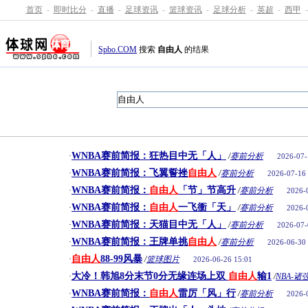
首页
-
即时比分
-
直播
-
足球资讯
-
篮球资讯
-
足球分析
-
英超
-
西甲
-
Spbo.COM
搜索
自由人
的结果
WNBA赛前简报：狂热目中无「人」
·
/
赛前分析
2026-07-
WNBA赛前简报：飞翼誓挫
自由人
·
/
赛前分析
2026-07-16
WNBA赛前简报：
自由人
「节」节高升
·
/
赛前分析
2026-
WNBA赛前简报：
自由人
一飞衝「天」
·
/
赛前分析
2026-
WNBA赛前简报：天猫目中无「人」
·
/
赛前分析
2026-07-
WNBA赛前简报：王牌单挑
自由人
·
/
赛前分析
2026-06-30
自由人
88-99风暴
·
/
篮球图片
2026-06-26 15:01
大冷！韩旭8分末节0分无缘连场上双
自由人
输1
·
/
NBA-诸
WNBA赛前简报：
自由人
雷厉「风」行
·
/
赛前分析
2026-