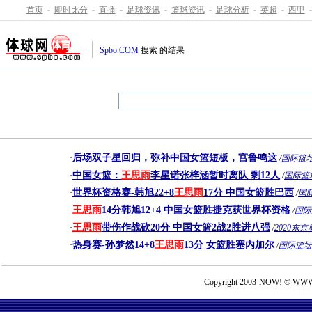
首页
-
即时比分
-
直播
-
足球资讯
-
篮球资讯
-
足球分析
-
英超
-
西甲
-
Spbo.COM
搜索
的结果
后场双子星回归，弥补中国女篮短板，宫鲁鸣这
·
/
国际篮
中国女篮：
王思
雨
李星诺张梓涵暂时离队 剩12人
·
/
国际篮
世界杯资格赛-韩旭22+8
王思
雨
17分 中国女篮胜巴西
·
/
国
王思
雨
14分韩旭12+4 中国女篮胜捷克获世界杯资格
·
/
国际
王思
雨
带伤作战砍20分 中国女篮2战2胜进八强
·
/
2020东
热身赛-孙梦然14+8
王思
雨
13分 女篮胜塞内加尔
·
/
国际篮坛
Copyright 2003-NOW! © WWW