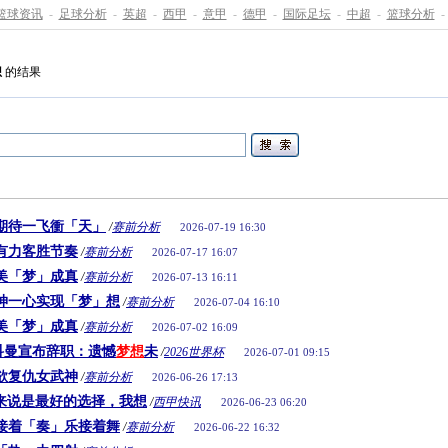
篮球资讯
-
足球分析
-
英超
-
西甲
-
意甲
-
德甲
-
国际足坛
-
中超
-
篮球分析
-
想
的结果
期待一飞衝「天」
/
赛前分析
2026-07-19 16:30
有力客胜节奏
/
赛前分析
2026-07-17 16:07
美「梦」成真
/
赛前分析
2026-07-13 16:11
神一心实现「梦」想
/
赛前分析
2026-07-04 16:10
美「梦」成真
/
赛前分析
2026-07-02 16:09
科曼宣布辞职：遗憾
梦想
未
/
2026世界杯
2026-07-01 09:15
欲复仇女武神
/
赛前分析
2026-06-26 17:13
来说是最好的选择，我想
/
西甲快讯
2026-06-23 06:20
接着「奏」乐接着舞
/
赛前分析
2026-06-22 16:32