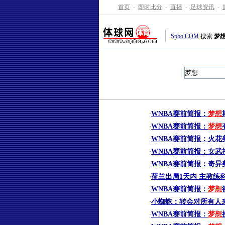
首页
-
即时比分
-
直播
-
足球资讯
-
Spbo.COM
搜索
梦
WNBA赛前简报：
梦想
·
WNBA赛前简报：
梦想
·
WNBA赛前简报：火花
·
WNBA赛前简报：女武
·
WNBA赛前简报：奇异
·
荷兰出局1天内 主教练
·
WNBA赛前简报：
梦想
·
小蜘蛛：转会对所有人
·
WNBA赛前简报：
梦想
·