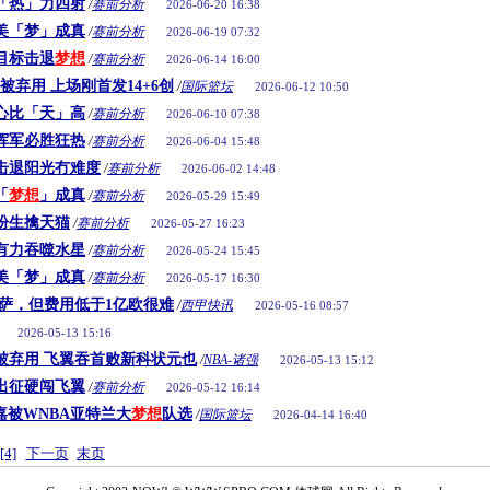
「热」力四射
/
赛前分析
2026-06-20 16:38
美「梦」成真
/
赛前分析
2026-06-19 07:32
目标击退
梦想
/
赛前分析
2026-06-14 16:00
弃用 上场刚首发14+6创
/
国际篮坛
2026-06-12 10:50
心比「天」高
/
赛前分析
2026-06-10 07:38
挥军必胜狂热
/
赛前分析
2026-06-04 15:48
击退阳光冇难度
/
赛前分析
2026-06-02 14:48
「
梦想
」成真
/
赛前分析
2026-05-29 15:49
盼生擒天猫
/
赛前分析
2026-05-27 16:23
有力吞噬水星
/
赛前分析
2026-05-24 15:45
美「梦」成真
/
赛前分析
2026-05-17 16:30
萨，但费用低于1亿欧很难
/
西甲快讯
2026-05-16 08:57
2026-05-13 15:16
被弃用 飞翼吞首败新科状元也
/
NBA-诸强
2026-05-13 15:12
出征硬闯飞翼
/
赛前分析
2026-05-12 16:14
嘉被WNBA亚特兰大
梦想
队选
/
国际篮坛
2026-04-14 16:40
[4]
下一页
末页