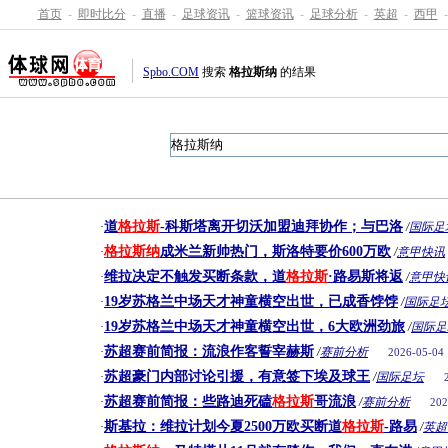
首页
-
即时比分
-
直播
-
足球资讯
-
篮球资讯
-
足球分析
-
英超
-
西甲
-
Spbo.COM
搜索
格拉斯纳
的结果
道
格拉斯
-科斯塔离开切沃加盟迪拜协作；与巴洛
·
/
国际足
格拉斯
纳
成米兰新帅热门，斯洛特要价600万欧
·
/
意甲快讯
维拉决定不触发买断条款，道
格拉斯
·路易斯将返
·
/
意甲快
19岁苏格兰中场天才神童横空出世，已成香饽饽
·
/
国际足
19岁苏格兰中场天才神童横空出世，6大欧洲劲旅
·
/
国际足
苏超赛前简报：流浪作客誓宰赫斯
·
/
赛前分析
2026-05-04 
苏超豪门内部讨论引援，有意签下埃及球王
·
/
国际足坛
苏超赛前简报：些路迪死磕
格拉斯
哥流浪
·
/
赛前分析
202
斯基拉：维拉计划今夏2500万欧买断道
格拉斯
-路易
·
/
英超