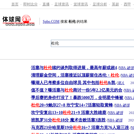
首页
-
即时比分
-
直播
-
足球资讯
-
篮球资讯
-
足球分析
-
英超
-
西甲
-
Spbo.COM
搜索
杜伦
的结果
活塞与
杜伦
续约谈判取得进展，最高年薪或超4
·
/
NBA-诸强
清理薪金空间，活塞接近以顶薪留住杰伦・
杜伦
·
/
NBA-诸
曝湖人已考察多位自由球员 其中包括
杜伦
&凯
·
/
湖人
20
值不值？曝活塞与
杜伦
商讨一份5年2.2亿美元的合
·
/
NBA
季后赛把身价打没了！暴跌5000万，全明星中锋被
·
/
NBA
杜伦
20+9鲍尔27+8 坎宁安14+7活塞轻取黄蜂
·
/
NBA-诸强
坎宁安复出13+10
杜伦
21+9 活塞大胜雄鹿
·
/
NBA-诸强
202
班凯罗31分
杜伦
18分 魔术击败活塞3连胜
·
/
NBA-诸强
202
马克西23分哈里斯19分
杜伦
16+7 活塞力克76人迎三连
·
/
N