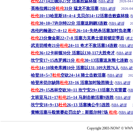
杜伦
22+14兰德尔27分 活塞胜森林狼
·
/
NBA-诸强
2026-04-
英格拉姆22分
杜伦
31分 猛龙不敌活塞
·
/
NBA-诸强
2026-04
杜伦
10+13哈里斯18+4+4 戈贝尔14+12活塞击败森林狼
·
/
杜伦
30+10+7许尔特22分 活塞送鹈鹕3连败
·
/
NBA-诸强
2
杰伦约翰逊27+8+12
杜伦
26+14+失绝杀活塞加时负老鹰
·
/
杜伦
23分詹金斯22+7+8 活塞力克勇士提前锁定季后
·
/
勇士
武克切维奇21分
杜伦
24+11 奇才不敌活塞14连败
·
/
NBA-诸
杜伦
36+12卡林顿30分 活塞以130-117大胜奇才
·
/
NBA-诸强
坎宁安17+15杰罗姆21分
杜伦
30+13活塞送灰熊七连败
·
/
N
杜伦
14+10埃奇库姆10分 活塞以131-109大胜76人
·
/
NBA-
哈登18+5+7
杜伦
空砍24+14 骑士击败活塞
·
/
NBA-诸强
20
哈登米切尔缺阵
杜伦
33+16 活塞加时险胜骑士
·
/
NBA-诸强
杜伦
29+15杰林空砍30+11 坎宁安29+13活塞力克雷霆
·
/
N
文班亚马21+17
杜伦
25+14 马刺击败活塞9连胜
·
/
NBA-诸强
坎宁安18+9+13
杜伦
26+13 活塞擒公牛5连胜
·
/
NBA-诸强
黄蜂活塞斗殴禁赛处罚出炉：斯图尔特7场
杜伦
·
/
NBA-诸
Copyright 2003-NOW! © WWW