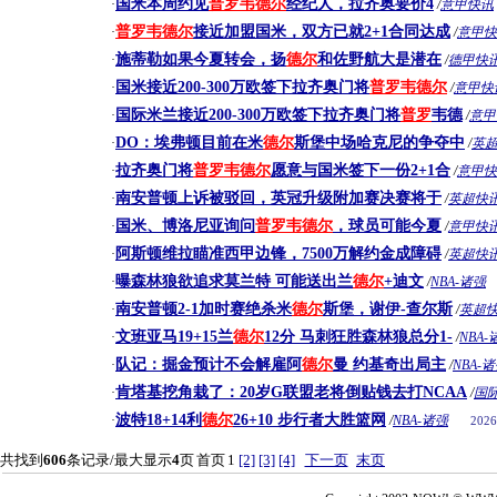
国米本周约见
普罗
韦
德尔
经纪人，拉齐奥要价4
·
/
意甲快讯
普罗
韦
德尔
接近加盟国米，双方已就2+1合同达成
·
/
意甲快
施蒂勒如果今夏转会，扬
德尔
和佐野航大是潜在
·
/
德甲快
国米接近200-300万欧签下拉齐奥门将
普罗
韦
德尔
·
/
意甲快
国际米兰接近200-300万欧签下拉齐奥门将
普罗
韦德
·
/
意甲
DO：埃弗顿目前在米
德尔
斯堡中场哈克尼的争夺中
·
/
英
拉齐奥门将
普罗
韦
德尔
愿意与国米签下一份2+1合
·
/
意甲快
南安普顿上诉被驳回，英冠升级附加赛决赛将于
·
/
英超快
国米、博洛尼亚询问
普罗
韦
德尔
，球员可能今夏
·
/
意甲快
阿斯顿维拉瞄准西甲边锋，7500万解约金成障碍
·
/
英超快
曝森林狼欲追求莫兰特 可能送出兰
德尔
+迪文
·
/
NBA-诸强
南安普顿2-1加时赛绝杀米
德尔
斯堡，谢伊-查尔斯
·
/
英超
文班亚马19+15兰
德尔
12分 马刺狂胜森林狼总分1-
·
/
NBA-
队记：掘金预计不会解雇阿
德尔
曼 约基奇出局主
·
/
NBA-
肯塔基挖角栽了：20岁G联盟老将倒贴钱去打NCAA
·
/
国
波特18+14利
德尔
26+10 步行者大胜篮网
·
/
NBA-诸强
2026
共找到
606
条记录/最大显示
4
页
首页
1
[2]
[3]
[4]
下一页
末页