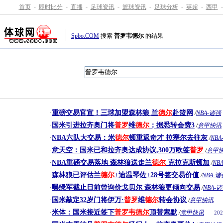
首页
-
即时比分
-
直播
-
足球资讯
-
篮球资讯
-
足球分析
-
英超
-
西甲
-
Spbo.COM
搜索
普罗韦德尔
的结果
重磅交易官宣！三球加盟森林狼 兰
德尔
赴篮网
·
/
NBA-诸强
国米引进拉齐奥门将
普罗
维
德尔
；据悉转会费3
·
/
意甲快讯
NBA六队大交易：米
德尔
顿重返奇才 拉塞尔去往灰
·
/
NBA
意天空：国米已和拉齐奥达成协议,300万欧签
普罗
·
/
意甲
NBA重磅交易落地 森林狼送走兰
德尔
克拉克斯顿加
·
/
NB
森林狼已评估兰
德尔
+迪温琴佐+28号签交易价值
·
/
NBA-诸
曝绿军截止日前曾询价戈贝尔 森林狼更倾向交易
·
/
NBA-
国米敲定32岁门将伊万·
普罗
维
德尔
转会协议
·
/
意甲快讯
米体：国米接近签下
普罗
韦
德尔
顶替索默
·
/
意甲快讯
202